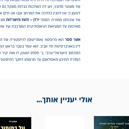
זהותה של הממלכה הירדנית היא אפוא תוצאה של ניהו
של משטר מלוכני, ויש לה השלכות כבדות משקל גם 
לטעון כי אין להבין כהלכה את המרחב שבו אנו חיים
של שכנתנו ממזרח. הספר
ירדן – זהות והישרדות
מציע
מאלפות על המציאות הגיאופוליטית המורכבת של אזור
אשר ססר
הוא פרופסור (אמריטוס) להיסטוריה של ה
דיין באוניברסיטת תל אביב. הוא עמד בעבר בראש המר
הסכסוך הישראלי־ערבי. ב־ 2025 
המזרח התיכון והאסלאם) על תרומתו לחקר ההיסטוריה
אולי יעניין אותך...