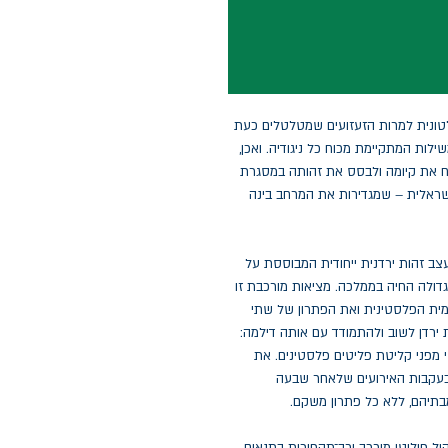
ונית למרות הזעזועים שמטלטלים כעת
ת המתקיימת מכוח כל ניגודיה. ואכן,
ח את קיומה ולבסס את זהותה במסגרת
ישראלית – שמגדירות את המרחב בינה
ב זהות ירדנית ייחודית המבוססת על
גדולה החיה בממלכה. מציאות מורכבת זו
מית הפלסטינית ואת הפתרון של שתי
ירדן לשוב ולהתמודד עם אותה דילמה:
מפני קליטת פליטים פלסטינים. את
 בעקבות האירועים שלאחר שבעה
מבתיהם, ללא כל פתרון משקם.