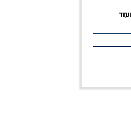
עוד
צוב?
יוליסס / ג'ימס ג'ויס
מלכוד 23 או כל שם
פרץ
מחורבן אחר / ורסנו
מחיר
מחיר רגיל
מחיר מבצע
20% הנחה