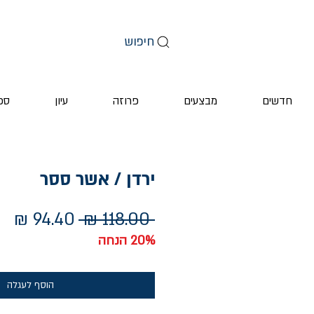
חיפוש
חדשים
מבצעים
פרוזה
עיון
ספ
ירדן / אשר ססר
מחיר
מח
 ‏118.00 ‏₪ 
רגיל
מב
20% הנחה
הוסף לעגלה