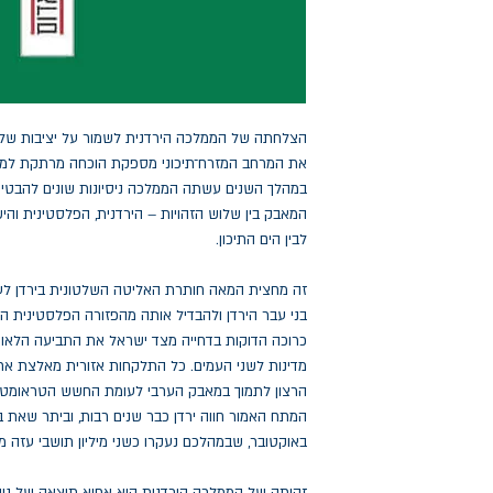
הצלחתה של הממלכה הירדנית לשמור על יציבות שלט
את המרחב המזרח־תיכוני מספקת הוכחה מרתקת למשילו
במהלך השנים עשתה הממלכה ניסיונות שונים להבטי
המאבק בין שלוש הזהויות – הירדנית, הפלסטינית וה
לבין הים התיכון.
זה מחצית המאה חותרת האליטה השלטונית בירדן לעצ
בני עבר הירדן ולהבדיל אותה מהפזורה הפלסטינית ה
כרוכה הדוקות בדחייה מצד ישראל את התביעה הלאו
מדינות לשני העמים. כל התלקחות אזורית מאלצת את 
הרצון לתמוך במאבק הערבי לעומת החשש הטראומטי 
המתח האמור חווה ירדן כבר שנים רבות, וביתר שאת
באוקטובר, שבמהלכם נעקרו כשני מיליון תושבי עזה 