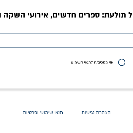
ל תולעת: ספרים חדשים, אירועי השקה ו
לדי המחר / ברטולט
שישה אויבים של חירות /
איך בעצם מלמדים עי
ברכט
ישעיה ברלין
/ עריכה: מירב שמי 
יר רגיל
מחיר מבצע
מחיר
מחיר
20% הנחה
אני מסכים/ה לתנאי השימוש
הצהרת נגישות
תנאי שימוש ופרטיות