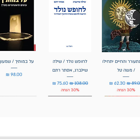
תעורר והחיים יתחילו
לחופש נולד / שילה
על במותיך / שמעון 
/ משה טל
שיינברג, אסתר רתם
מחיר
יר רגיל
מחיר מבצע
מחיר רגיל
מחיר מבצע
30% הנחה
30% הנחה