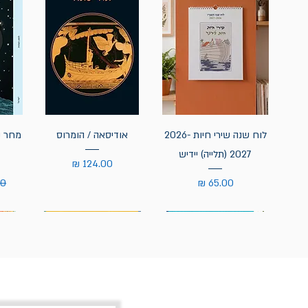
לוח שנה שירי חיות 2026-
אודיסאה / הומרוס
מחר נ
2027 (תלייה) יידיש
מחיר
מחיר
מח