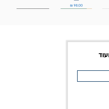
מחיר
עוד
צוב?
יוליסס / ג'ימס ג'ויס
מלכוד 23 או כל שם
פרץ
מחורבן אחר / ורסנו
מחיר
מחיר רגיל
מחיר מבצע
20% הנחה