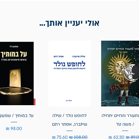
אולי יעניין אותך...
תעורר והחיים יתחילו
לחופש נולד / שילה
על במותיך / שמעון 
/ משה טל
שיינברג, אסתר רתם
מחיר
יר רגיל
מחיר מבצע
מחיר רגיל
מחיר מבצע