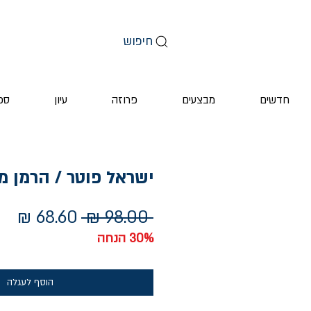
חיפוש
חדשים
מבצעים
פרוזה
עיון
ספ
ישראל פוטר / הרמן מל
מחיר
מחי
 ‏98.00 ‏₪ 
רגיל
מב
30% הנחה
הוסף לעגלה