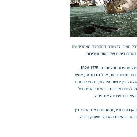
בכל מאודו לבשורת המהפכה האמריקאית
אדם בימים של כאוס ושרירות.
עלילתו מתרחשת באמריקה ובאירופה בשנים סוערות של מהפכות ומלחמות : 1826-1775.
פר תמים ונבער, אבל גם חד עין, אמיץ
טלטל בין יבשות וארצות, נפגש לרגעים
לשנים ארוכות בין עלובי החיים של
והיא כבר שינתה את פניה.
 כאן בערבוביה, וממחישים את הפער בין
רומה שהאדם הוא כלי משחק בידיה.