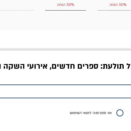
30% הנחה
30% הנחה
ל תולעת: ספרים חדשים, אירועי השקה ו
לדי המחר / ברטולט
שישה אויבים של חירות /
איך בעצם מלמדים עי
ברכט
ישעיה ברלין
/ עריכה: מירב שמי 
יר רגיל
מחיר מבצע
מחיר
מחיר
20% הנחה
אני מסכים/ה לתנאי השימוש