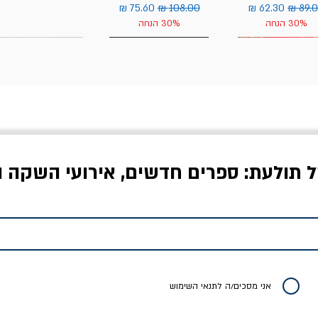
יר רגיל
מחיר מבצע
מחיר רגיל
מחיר מבצע
30% הנחה
30% הנחה
ל תולעת: ספרים חדשים, אירועי השקה ו
לדי המחר / ברטולט
שישה אויבים של חירות /
איך בעצם מלמדים עי
ברכט
ישעיה ברלין
/ עריכה: מירב שמי 
יר רגיל
מחיר מבצע
מחיר
מחיר
20% הנחה
אני מסכים/ה לתנאי השימוש