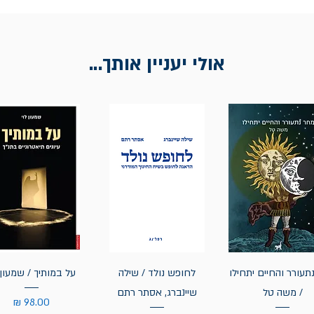
אולי יעניין אותך...
תעורר והחיים יתחילו
לחופש נולד / שילה
על במותיך / שמעון 
/ משה טל
שיינברג, אסתר רתם
מחיר