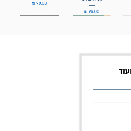
מחיר
מחיר
עוד
צוב?
יוליסס / ג'ימס ג'ויס
מלכוד 23 או כל שם
פרץ
מחורבן אחר / ורסנו
מחיר
מחיר רגיל
מחיר מבצע
20% הנחה