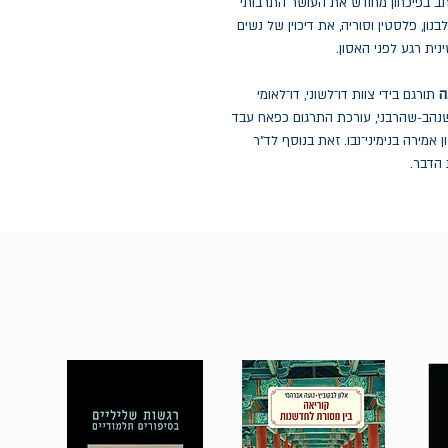
תב בפיכחון מחודש את העושר התרבותי
ן, פלסטין וסוריה, את דיכוין של נשים
נית רגע לפני האסון.
ה
תורגם בידי צוות דו־לשוני, דו־לאומי
שנהב-שהרבני, עורכת התרגום כפאח עבד
אמירה בנימיני־נבו. זאת בנוסף לד"ר
 הדבר.