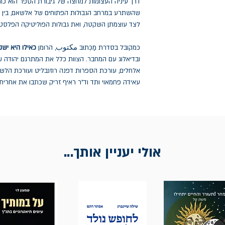
דרך עיניה העצומות למחצה של גיבורת הספר הוא כו
שהשתרע במרחב הגבולות הפתוחים של אלשאם, בין לבנו
לצד עוצמתן השקטה, ואת גבולות הפוליטיקה הפלסטי
כמקובל בסדרת מַכְּתוּבּ مكتوب, הרומן
כאילו היא ישנ
ובדיאלוג עם המחבר. הצוות כלל את המתרגם יהודה 
אלחלים, עורכת הספרות דפנה רוזנבליט ועורכת הלשון 
עאידה פחמאוי ותד וד"ר ראיף זריק שכתבו את אחרית
אולי יעניין אותך...