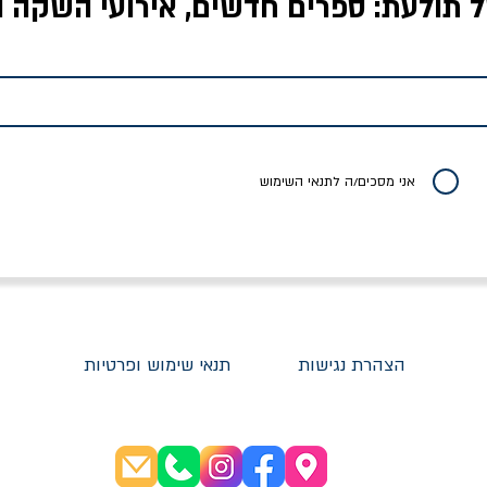
ל תולעת: ספרים חדשים, אירועי השקה ו
לדי המחר / ברטולט
שישה אויבים של חירות /
איך בעצם מלמדים עי
ברכט
ישעיה ברלין
/ עריכה: מירב שמי 
יר רגיל
מחיר מבצע
מחיר
מחיר
20% הנחה
אני מסכים/ה לתנאי השימוש
הצהרת נגישות
תנאי שימוש ופרטיות