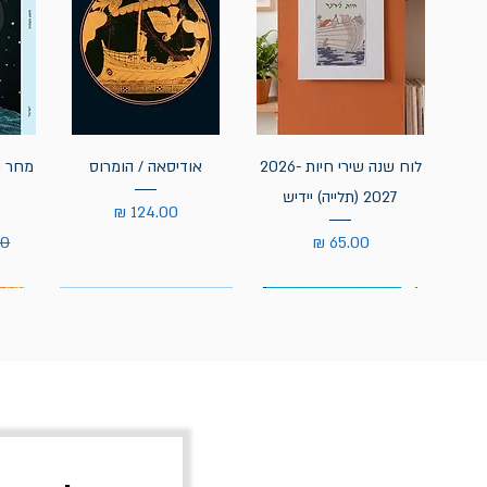
לוח שנה שירי חיות 2026-
אודיסאה / הומרוס
מחר נ
2027 (תלייה) יידיש
מחיר
מחיר
מח