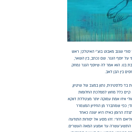
סודי שגנב מאבוט בוצ'י האיטלקי, ראש
 על יוסף הנגר. שם נכתב, בין השאר,
ת בנו. הוא אמר לה שיוסף הנגר נמחק
ים בין הבן לאב.
 בד פלסטינית, נתון במצב של שיטיון,
א קיים כלל מחוץ לממלכת החלומות
ולי איזו אמת עמוקה יותר מצטללת דווקא
לי, כפי שמתברר מן החיזיון המצמרר
ה הרומן כאילו היא ישנה כאחד
יאס ח'ורי. זהו מסע אל יסודות התודעה
אה התשע־עשרה עד אמצע המאה העשרים.