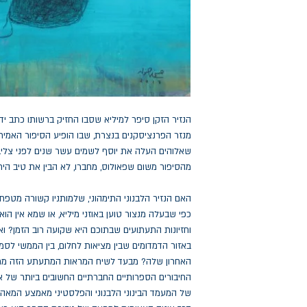
הנזיר הזקן סיפר למיליא שסבו החזיק ברשותו כתב יד 
מנזר הפרנציסקנים בנצרת, שבו הופיע הסיפור האמיתי
שאלוהים העלה את יוסף לשמים עשר שנים לפני צליב
מהסיפור משום שפאולוס, מחברו, לא הבין את טיב היחס
האם הנזיר הלבנוני התימהוני, שלמותניו קשורה מטפחת
כפי שבעלה מנצור טוען באוזני מיליא, או שמא אין הו
וחזיונות התעתועים שבתוכם היא שקועה רוב הזמן? וא
באזור הדמדומים שבין מציאות לחלום, בין הממשי לסמ
האחרון שלה? מבעד לשיח המראות המתעתע הזה מתגל
החיבורים הספרותיים החברתיים החשובים ביותר של אל
של המעמד הבינוני הלבנוני והפלסטיני מאמצע המ