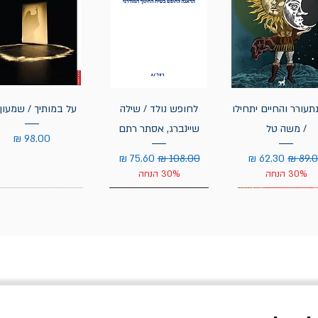
תעורר והחיים יתחילו
לחופש נולד / שילה
על במותיך / שמעון 
/ משה טל
שיינברג, אסתר רתם
מחיר
יר רגיל
מחיר מבצע
מחיר רגיל
מחיר מבצע
30% הנחה
30% הנחה