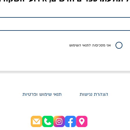
לדי המחר / ברטולט
שישה אויבים של חירות /
איך בעצם מלמדים עי
ברכט
ישעיה ברלין
/ עריכה: מירב שמי 
יר רגיל
מחיר מבצע
מחיר
מחיר
20% הנחה
אני מסכים/ה לתנאי השימוש
הצהרת נגישות
תנאי שימוש ופרטיות