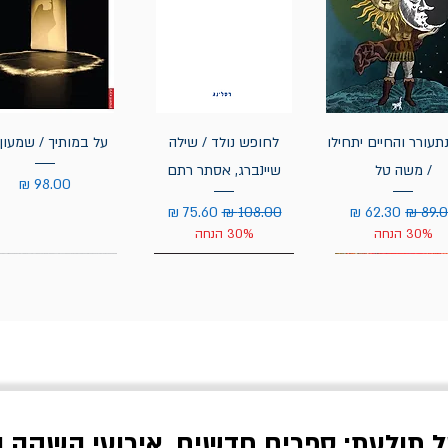
תעורר והחיים יתחילו
לחופש נולד / שילה
על במותיך / שמעון 
/ משה טל
שיינברג, אסתר רתם
מחיר
יר רגיל
מחיר מבצע
מחיר רגיל
מחיר מבצע
30% הנחה
30% הנחה
ל תולעת: ספרים חדשים, אירועי השקה ו