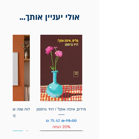
אולי יעניין אותך...
מילים, איפה אתן? / דויד גרוסמן
(תלייה) יי
מחיר רגיל
מחיר מבצע
20% הנחה
מחיר