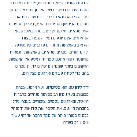
לנו עם ההורים. שינוי, התחדשות, יצירתיות ולמידה
הם גם צרכים בסיסיים של הארגון, וגם כאן ביטחון
פסיכולוגי הוא תנאי הכרחי. כשם שבילדות את
תחושת הביטחון מספקים ההורים, בארגון מספקים
אותו מנהלים. חלקם יוצרים ביטחון באופן טבעי,
אך אחרים אינם יודעים תמיד לספקו בצורה
הולמת. באמצעות מחקרים עדכניים שנעשו על
ילדים, הורים, עובדים ומנהלים, ובאמצעות דוגמאות
מהשטח לוקח אתכם ספר זה למסע אל המקומות
החשובים ביותר שמנהלים יכולים להיות נוכחים
בהם כדי לפתח עובדים וארגונים מצליחים.
ד”ר לירון נתן
הוא פסיכולוג, יועץ ארגוני, ומנחה
קבוצות. בעל ניסיון רב בפיתוח מנהלים בחברות
היי-טק, ובארגונים עסקיים וציבוריים. בעברו ניהל
בחברות היי-טק. את הספר ואת סדנאות ”המנהל
כבסיס בטוח” פיתח על סמך מחקר אקדמי עשיר
וניסיון רב בשדה.