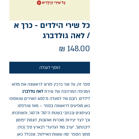
כל שירי הילדים - כרך א
/ לאה גולדברג
מחיר
הוסף לעגלה
ספר זה, על שני כרכיו, פורשׂ לראשונה את מלוא
המניפה המרהיבה של שירת
לאה גולדברג
לילדים. רובם של למעלה מ־400 השירים שנאספו
כאן מופיעים לראשונה בְּספר – מאז שנדפסו
בעיתונים ובכתבי בשנות ה־30' וה־40', והשתכחו;
וכך לצד יצירות מוּכּרות ואהובות, דוגמת "פזמון
ליקינתון", "ערב מול הגלעד" ו"בארץ סין" (כולן
מתוך הספר 'מה עושות האיילות', שנכלל כאן