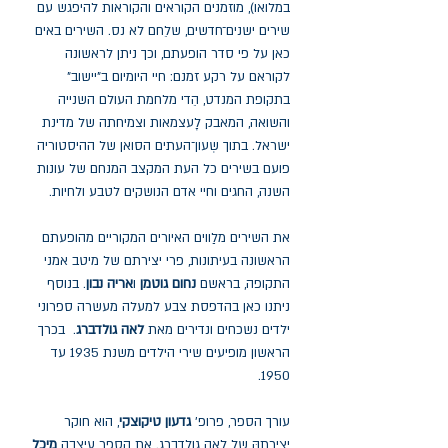
במלואו), מוזמנים הקוראים והקוראות להיפגש עם
שירים ישנים־חדשים, שלֵחם לא נס. השירים באים
כאן על פי סדר הופעתם, וכך ניתן לראשונה
לקוראם על רקע זמנם: חיי היומיום ב"יישוב"
בתקופת המנדט, הֵדי מלחמת העולם השנייה
והשואה, המאבק לָעצמאות וצמיחתה של מדינת
ישראל. בתוך שְעון־העתים הסואן של ההיסטוריה
פועם בשירים כל העת המקצב המנחם של עונות
השנה, החגים וחיי אדם הנושקים לטבע ולחיות.
את השירים מלַווים האיורים המקוריים מהופעתם
הראשונה בעיתונות, פרי יצירתם של מיטב אמני
התקופה, בראשם
נחום גוטמן
ו
אריה נבון
. בנוסף
ניתנו כאן בהדפסת צבע למעלה מעשרה ספרוני
ילדים נשכחים ונדירים מאת
לאה גולדברג
. בכרך
הראשון מופיעים שירי הילדים משנת 1935 עד
1950.
עורך הספר, פרופ'
גדעון טיקוצקי
, הוא חוקר
יצירתהּ של לאה גולדברג. את הספר עיצבה
מיכל