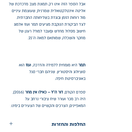
אבל הספר הזה אינו רק תמונת מצב מדכדכת של
אליטה אינטלקטואלית שמרנית, שעוצמת עיניים
מול רוחות הזמן ובוגדת בשליחותה החברתית.
לצד הביקורת הנוקבת מציעים תמר ועוז אלמוג
חישוב מסלול מחדש ומַעבר למודל רענן של
מחקר והשכלה, שמותאם למאה ה־21.
תמר
היא מומחית ללמידה והדרכה, ו
עוז
הוא
סוציולוג והיסטוריון. שניהם חברי סגל
באוניברסיטת חיפה.
ספרם הקודם,
דור ה־
Y
– כאילו אין מחר
(2016),
היה רב מכר ועורר שיח ציבורי נרחב על
המאפיינים, הצרכים והקשיים של הצעירים בימינו.
החלפות והחזרות