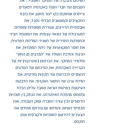
השיפוט והבקרה של המחקר האמפירי; את
הסבתם של חברי הסגל באקדמיה לפועלים
צייתנים ושחוקים בקו ייצור מיושן; את בזבוז
התקציבים והמשאבים הבלתי נסבל; את
אובססיית הדירוגים, שגוררת ממשלות ומוסדות
למערבולת של הונאה עצמית; את המונופול הציני
והחמדנות החזירית של תאגידי המו"לות המדעית;
את חוסר המקצועיות של ניהול המוסדות; את
הניצול והולכת השולל של "המרצים מן החוץ"
ותלמידי המחקר; את הכרסום באטרקטיביות של
הקריירה האקדמית; את הפיכתם של המדעים
ההומניים לג'ברשת של תקינות פוליטית; את
הוזלת ערכו של התואר האקדמי; את הדבקות
העיקשת בשיטות הוראה שאבד עליהן הכלח
ופספוס מהפכת האינטרנט; את הנתק בין תוכניות
הלימודים לבין צורכי החברה ושוק העבודה; ואת
תכסיסי השיווק והמיתוג שבעזרתם מפתים את
הצעירים להירשם למוסדות ולקורסים שפג
תוקפם.