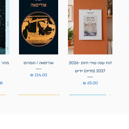
לוח שנה שירי חיות 2026-
אודיסאה / הומרוס
מחר נ
2027 (תלייה) יידיש
מחיר
מחיר
מח