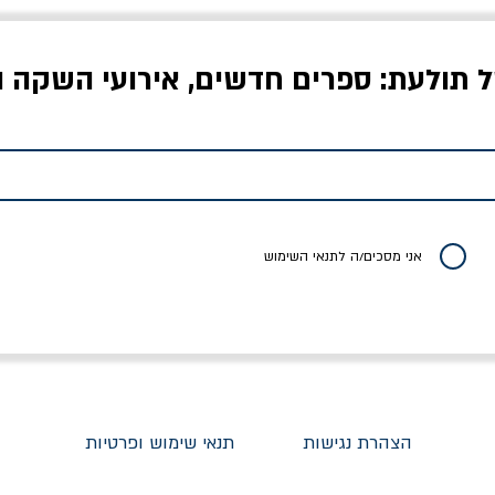
ל תולעת: ספרים חדשים, אירועי השקה ו
לדי המחר / ברטולט
שישה אויבים של חירות /
איך בעצם מלמדים עי
ברכט
ישעיה ברלין
/ עריכה: מירב שמי 
יר רגיל
מחיר מבצע
מחיר
מחיר
20% הנחה
אני מסכים/ה לתנאי השימוש
הצהרת נגישות
תנאי שימוש ופרטיות