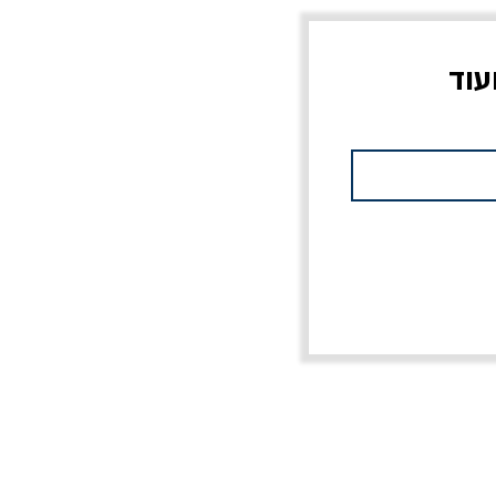
עוד
צוב?
יוליסס / ג'ימס ג'ויס
מלכוד 23 או כל שם
פרץ
מחורבן אחר / ורסנו
מחיר
מחיר רגיל
מחיר מבצע
20% הנחה