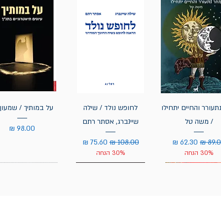
תעורר והחיים יתחילו
לחופש נולד / שילה
על במותיך / שמעון 
/ משה טל
שיינברג, אסתר רתם
מחיר
יר רגיל
מחיר מבצע
מחיר רגיל
מחיר מבצע
30% הנחה
30% הנחה