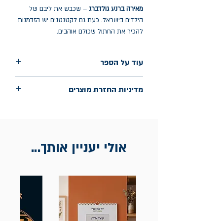
מאירה ברנע גולדברג
– שכבש את ליבם של
הילדים בישראל. כעת גם לקטנטנים יש הזדמנות
להכיר את החתול שכולם אוהבים.
עוד על הספר
הוצאה: כנרת זמורה דביר
מדיניות החזרת מוצרים
שנת הוצאה: אוגוסט 2024
החלפות יתאפשרו בתוך חודש מיום הקנייה
בכתובת מלכי ישראל 9, תל אביב. יש להציג
חשבונית / מייל אסמכתא בלבד.
אולי יעניין אותך...