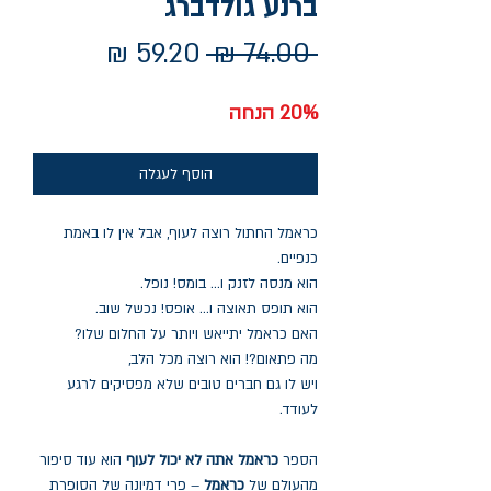
ברנע גולדברג
מחיר
מחיר
 ‏74.00 ‏₪ 
רגיל
מבצע
20% הנחה
הוסף לעגלה
כראמל החתול רוצה לעוף, אבל אין לו באמת
כנפיים.
הוא מנסה לזנק ו... בומס! נופל.
הוא תופס תאוצה ו... אופס! נכשל שוב.
האם כראמל יתייאש ויותר על החלום שלו?
מה פתאום?! הוא רוצה מכל הלב,
ויש לו גם חברים טובים שלא מפסיקים לרגע
לעודד.
הספר
כראמל אתה לא יכול לעוף
הוא עוד סיפור
מהעולם של
כראמל
– פרי דמיונה של הסופרת