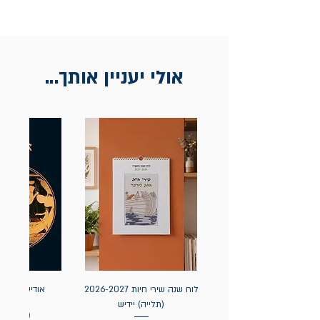
החלפות בתוך חודש ימים מיום הקניה בחנות
הדגל- כיכר רבין 9 ת"א
אין החזרות
אולי יעניין אותך...
לוח שנה שירי חיות 2026-2027
אודיסאה / ה
(תלייה) יידיש
מחיר