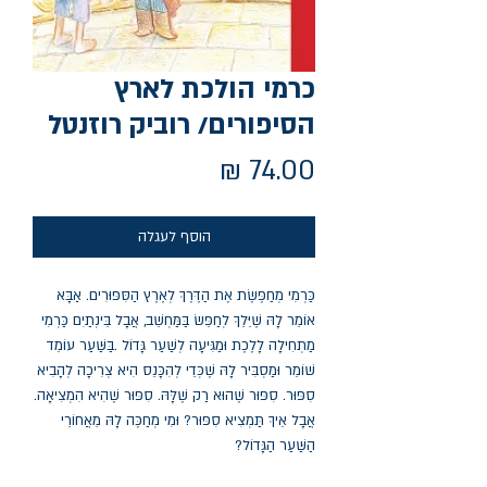
כרמי הולכת לארץ
הסיפורים/ רוביק רוזנטל
מחיר
הוסף לעגלה
‬הַשַּׁעַר‭ ‬הַגָּדוֹל‭?‬