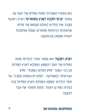
‬בַּסֵּפֶר‭ ‬
'כַּרְמִי‭ ‬הוֹלֶכֶת‭ ‬לְאֶרֶץ‭ ‬הַסִּפּוּרִים'
‬לִשְׂדֵה‭ ‬מִשְׂחָק‭ ‬וְהַרְפַּתְקָה‭.‬
רוּבִיק‭ ‬רוֹזֶנְטָל
‬הַמִּלִּים‭ ‬שֶׁל‭ ‬נֹעַם' ‬וְ‭'‬הַמַּסָּע‭ ‬הַמֻּפְלָא‭ ‬לְאֶרֶץ‭ ‬הַמִּלִּים',
‬לְהַצָּגָה. ‬
החלפות והחזרות