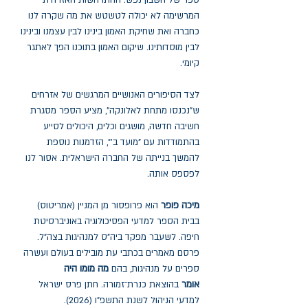
ספר של חשבון נפש. ההתרחשות האזרחית
המרשימה לא יכולה לטשטש את מה שקרה לנו
כחברה ואת שחיקת האמון בינינו לבין עצמנו ובינינו
לבין מוסדותינו. שיקום האמון בתוכנו הפך לאתגר
קיומי.
לצד הסיפורים האנושיים המרגשים של אזרחים
ש"נכנסו מתחת לאלונקה", מציע הספר מסגרת
חשיבה חדשה, מושגים וכלים, היכולים לסייע
בהתמודדות עם "מועד ב'", הזדמנות נוספת
להמשך בנייתה של החברה הישראלית. אסור לנו
לפספס אותה.
מיכה פופר
הוא פרופסור מן המניין (אמריטוס)
בבית הספר למדעי הפסיכולוגיה באוניברסיטת
חיפה. לשעבר מפקד ביה"ס למנהיגות בצה"ל.
פרסם מאמרים בכתבי עת מובילים בעולם ועשרה
ספרים על מנהיגות, בהם
מה מומו היה
אומר
בהוצאת כנרת־זמורה. חתן פרס ישראל
למדעי הניהול לשנת התשפ"ו (2026).