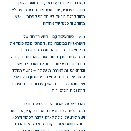
קמו בהמוניהם, ופעלו במרץ ובנחישות, לאורך
חודשים ארוכים, יותר משנתיים. הם עשו זאת לא
מתוך קבלת הוראה, לא מתוקף סמכות – אלא
מתוך ציווי פנימי של אחריות.
בספרו
כשהציבור קם
–
התעוררותה של
הישראליות במיטבה
, מתעד
פרופ' מיכה פופר
את
הגל יוצא־הדופן של ההתעוררות האזרחית
הישראלית. מתוך ניתוח מעמיק והתבוננות קרובה
בהתרחשויות עצמן – במחאה, בארגוני הסיוע
ובהתארגנויות האזרחיות שנולדו – נחשף תהליך
עמוק של שינוי תודעתי: גיבוש מנגנון גדול ופעיל
של תודעה סולידרית, אמון, ערבות הדדית ואמונה
במסוּגלוּת קולקטיבית.
זהו סיפור על "הרוח הגדולה" של החברה
הישראלית: על התגייסות חסרת־תקדים, על יוזמה
ויצירתיות, על יכולת לארגן, לחבר, לפתור ולרפא –
דווקא בשעת משבר קשה ומטלטל. אך זהו גם