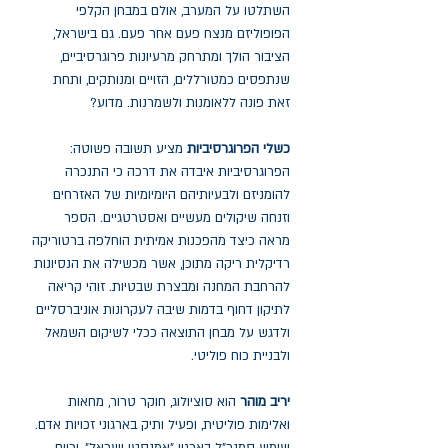
השתלטו על המערב, אולם במבחן הקלפי
הפופוליזם מנצח פעם אחר פעם. גם בישראל,
הציבור הולך ומתרחק מרעיונות פרוגרסיביים,
שנתפסים כמטורללים, הזויים ומנותקים, ותחת
זאת פונה ללאומנות ולשמרנות. מדוע?
כשלי הפרוגרסיביות
מציע תשובה פשוטה:
הפרוגרסיביות איבדה את דרכה כי התנכרה
להומניזם ולבעיותיהם היומיומיות של האזרחים
וזנחה שיקולים מעשיים ואסטרטגיים. הספר
מראה כיצד מהפכנות אמיתית הוחלפה ברטוריקה
רדיקלית ריקה מתוכן, אשר מכשילה את הנסיונות
להרחבת המחנה ומבצרת שבטיות. זוהי קריאה
לתיקון דחוף בדמות שיבה לעקרונות אוניברסליים
ולדגש על מבחן התוצאה ככלי לשיקום השמאל
ולבניית כוח פוליטי.
יריב מוהר
הוא סוציולוג, חוקר טרור, מחאות
ואלימות פוליטית, ופעיל ותיק בארגוני זכויות אדם.