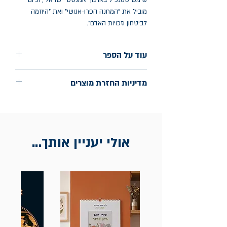
שימש סמנכ"ל בארגון "אמנסטי ישראל", וכיום
מוביל את "המחנה הפרו-אנושי" ואת "היוזמה
לביטחון וזכויות האדם".
עוד על הספר
הוצאה: הקיבוץ המאוחד
מדיניות החזרת מוצרים
שנת הוצאה: דצמבר 2025
עמודים: 169
החלפות יתאפשרו בתוך חודש מיום הקנייה
בכתובת מלכי ישראל 9, תל אביב. יש
להציג חשבונית / מייל אסמכתא בלבד.
אולי יעניין אותך...