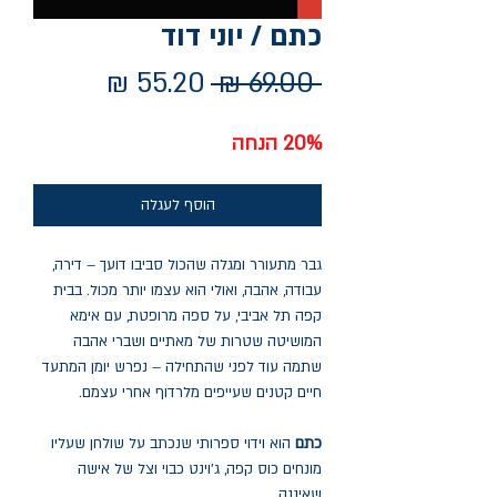
כתם / יוני דוד
מחיר
מחיר
 ‏69.00 ‏₪ 
רגיל
מבצע
20% הנחה
הוסף לעגלה
גבר מתעורר ומגלה שהכול סביבו דועך – דירה,
עבודה, אהבה, ואולי הוא עצמו יותר מכול. בבית
קפה תל אביבי, על ספה מרופטת, עם אימא
המושיטה שטרות של מאתיים ושברי אהבה
שתמה עוד לפני שהתחילה – נפרש יומן המתעד
חיים קטנים שעייפים מלרדוף אחרי עצמם.
כתם
הוא וידוי ספרותי שנכתב על שולחן שעליו
מונחים כוס קפה, ג'וינט כבוי וצל של אישה
שאיננה.