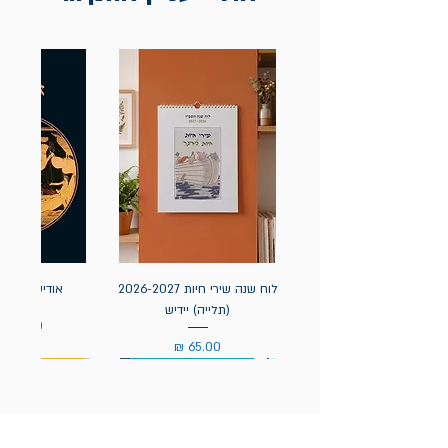
לוח שנה שירי חיות 2026-2027
אודיסאה / ה
(תלייה) יידיש
מחיר
מחיר