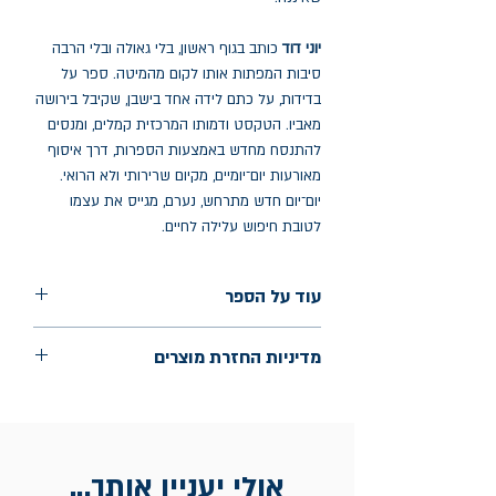
יוני דוד
כותב בגוף ראשון, בלי גאולה ובלי הרבה
סיבות המפתות אותו לקום מהמיטה. ספר על
בדידות, על כתם לידה אחד בישבן, שקיבל בירושה
מאביו. הטקסט ודמותו המרכזית קמלים, ומנסים
להתנסח מחדש באמצעות הספרות, דרך איסוף
מאורעות יום־יומיים, מקיום שרירותי ולא הרואי.
יום־יום חדש מתרחש, נערם, מגייס את עצמו
לטובת חיפוש עלילה לחיים.
עוד על הספר
הוצאה: תשע נשמות
מדיניות החזרת מוצרים
שנת הוצאה: ספטמבר 2025
עמודים: 148
החלפות יתאפשרו בתוך חודש מיום הקנייה
בכתובת מלכי ישראל 9, תל אביב. יש
להציג חשבונית / מייל אסמכתא בלבד.
אולי יעניין אותך...