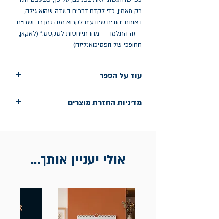
כפי שהדגשתי זאת בפניכם, על כך, שבעצם הוא
רק מאמין, כדי לקדם דברים בשדה שהוא גילה,
באותם יהודים שיודעים לקרוא מזה זמן רב ושחיים
– זה התלמוד – מההתייחסות לטקסט." (לאקאן,
ההופכי של הפסיכואנליזה)
עוד על הספר
הוצאה: רשת לאקאניאנית
מדיניות החזרת מוצרים
שנת הוצאה: 2025
עמודים: 180
החלפות יתאפשרו בתוך חודש מיום הקנייה
בכתובת מלכי ישראל 9, תל אביב. יש
להציג חשבונית / מייל אסמכתא בלבד.
אולי יעניין אותך...