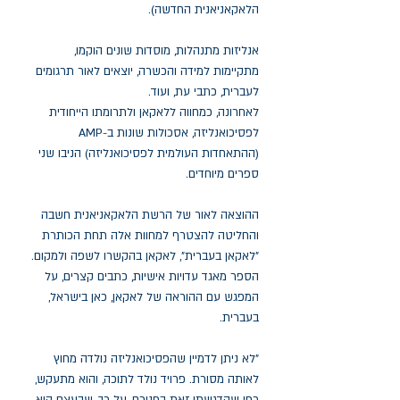
הלאקאניאנית החדשה).
אנליזות מתנהלות, מוסדות שונים הוקמו,
מתקיימות למידה והכשרה, יוצאים לאור תרגומים
לעברית, כתבי עת, ועוד.
לאחרונה, כמחווה ללאקאן ולתרומתו הייחודית
לפסיכואנליזה, אסכולות שונות ב-AMP
(ההתאחדות העולמית לפסיכואנליזה) הניבו שני
ספרים מיוחדים.
ההוצאה לאור של הרשת הלאקאניאנית חשבה
והחליטה להצטרף למחוות אלה תחת הכותרת
"לאקאן בעברית", לאקאן בהקשרו לשפה ולמקום.
הספר מאגד עדויות אישיות, כתבים קצרים, על
המפגש עם ההוראה של לאקאן, כאן בישראל,
בעברית.
"לא ניתן לדמיין שהפסיכואנליזה נולדה מחוץ
לאותה מסורת. פרויד נולד לתוכה, והוא מתעקש,