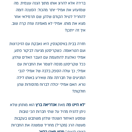
ברירה אלא להרוג אותו מתוך הגנה עצמית. מה
שמזעזע את אמילי יותר מהכול: הסצנה דומה
להחריד לטיול הקודם שלהן, שם תרמילאי אחר
מצא את מותו. אמילי לא מאמינה שזה קרה שוב.
איך זה ייתכן?
חזרה בבית בוויסקונסין, היא נאבקת עם הזיכרונות
ועם הטראומה. כשקריסטן מגיעה לביקור פתע,
אמילי נאלצת להתעמת עם העבר האלים שלהן.
ככל שקריסטן מנסה לשמר את החברוּת עם
אמילי, כך עולה הספק בלבה של אמילי לגבי
המניעים של חברתה ומה שאירע באותו לילה
נורא. האם אמילי יכולה לברוח מהסודות שהן
חולקות?
"
לא היינו פה
מאת
אנדריאה ברץ
הוא מותחן שלא
ניתן להניח מהיד על שתי חברות הכי טובות
שמסע האיחוד השנתי שלהן משתבש בעקבות
מעשה הרג (מקרי?) מחריד שמשנה את החברוּת