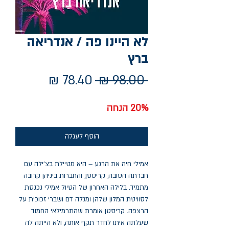
לא היינו פה / אנדריאה
ברץ
מחיר
מחיר
 ‏98.00 ‏₪ 
רגיל
מבצע
20% הנחה
הוסף לעגלה
אמילי חיה את הרגע – היא מטיילת בצ'ילה עם
חברתה הטובה, קריסטן, והחברות ביניהן קרובה
מתמיד. בלילה האחרון של הטיול אמילי נכנסת
לסוויטת המלון שלהן ומגלה דם ושברי זכוכית על
הרצפה. קריסטן אומרת שהתרמילאי החמוד
שעלתה איתו לחדר תקף אותה, ולא הייתה לה