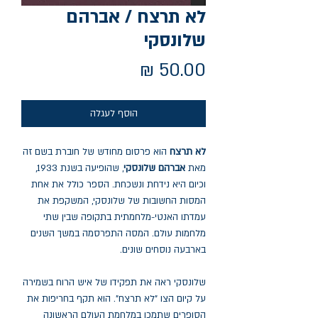
לא תרצח / אברהם
שלונסקי
מחיר
הוסף לעגלה
לא תרצח
הוא פרסום מחודש של חוברת בשם זה
מאת
אברהם שלונסקי
, שהופיעה בשנת 1933,
וכיום היא נידחת ונשכחת. הספר כולל את אחת
המסות החשובות של שלונסקי, המשקפת את
עמדתו האנטי-מלחמתית בתקופה שבין שתי
מלחמות עולם. המסה התפרסמה במשך השנים
בארבעה נוסחים שונים.
שלונסקי ראה את תפקידו של איש הרוח בשמירה
על קיום הצו "לא תרצח". הוא תקף בחריפות את
הסופרים שתמכו במלחמת העולם הראשונה