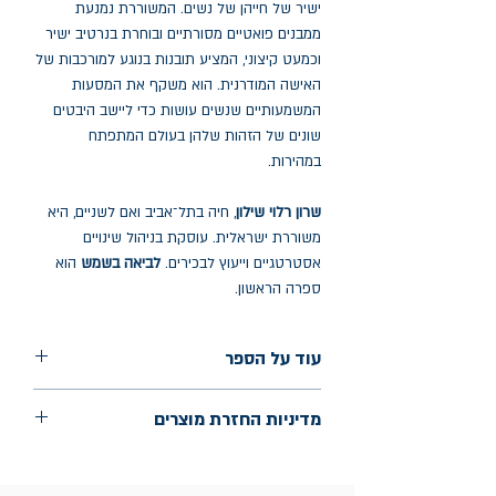
ישיר של חייהן של נשים. המשוררת נמנעת
ממבנים פואטיים מסורתיים ובוחרת בנרטיב ישיר
וכמעט קיצוני, המציע תובנות בנוגע למורכבות של
האישה המודרנית. הוא משקף את המסעות
המשמעותיים שנשים עושות כדי ליישב היבטים
שונים של הזהות שלהן בעולם המתפתח
במהירות.
שרון רלוי שילון
, חיה בתל־אביב ואם לשניים, היא
משוררת ישראלית. עוסקת בניהול שינויים
אסטרטגיים וייעוץ לבכירים.
לביאה בשמש
הוא
ספרה הראשון.
עוד על הספר
הוצאה: קתרזיס
מדיניות החזרת מוצרים
שנת הוצאה: מאי 2024
עמודים: 90
החלפות יתאפשרו בתוך חודש מיום הקנייה
בכתובת מלכי ישראל 9, תל אביב. יש להציג