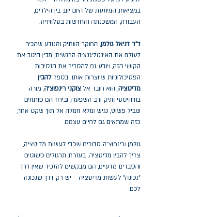
במציאות המיוזעת של היום־יום, בין הילדים,
העבודה, המשכנתה והחדשות בטלוויזיה.
ד"ר דניאל גולמן
, החוקר הוותיק והנודע שהכיר
לעולם את האינטליגנציה הרגשית, מבין היטב את
הקושי הזה, ויודע גם להסביר את הנסיבות
הפסיכולוגיות שיוצרות אותו. בספר
להבין
מדיטציה
, הוא חובר אל
צוקני רינפוצ'ה
, מורה
בודהיסטי ותיק ורב־השפעה, וביחד הם פותחים
שביל פשוט, נגיש ומלא חמלה אל תוך שקט אחר,
כזה שמתאים גם לחיים עצמם.
גולמן ורינפוצ'ה סבורים שכדי לעשות מדיטציה,
צריך להבין מדיטציה. בעזרת תרגולים פשוטים
והסברים מדעיים, הם מבקשים להזכיר שאין דרך
"נכונה" לעשות מדיטציה – יש רק דרך שנכונה
לכם.