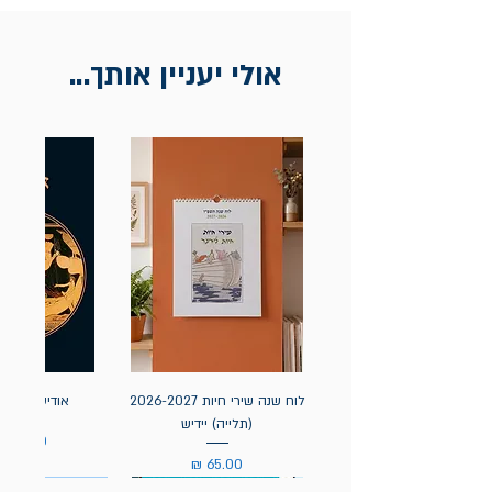
בכתובת מלכי ישראל 9, תל אביב. יש
להציג חשבונית / מייל אסמכתא בלבד.
אולי יעניין אותך...
לוח שנה שירי חיות 2026-2027
אודיסאה / ה
(תלייה) יידיש
מחיר
מחיר