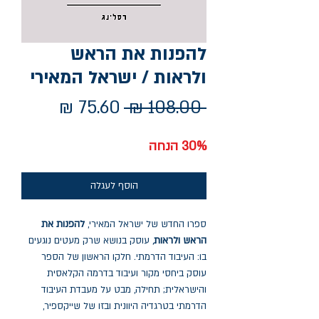
להפנות את הראש
ולראות / ישראל המאירי
מחיר
מחיר
 ‏108.00 ‏₪ 
רגיל
מבצע
30% הנחה
הוסף לעגלה
ספרו החדש של ישראל המאירי,
להפנות את
הראש ולראות
, עוסק בנושא שרק מעטים נוגעים
בו: העיבוד הדרמתי. חלקו הראשון של הספר
עוסק ביחסי מקור ועיבוד בדרמה הקלאסית
והישראלית; תחילה, מבט על מעבדת העיבוד
הדרמתי בטרגדיה היוונית ובזו של שייקספיר,