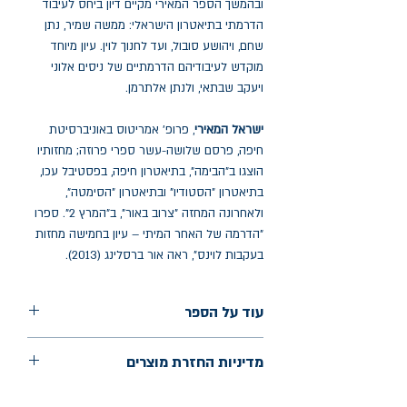
ובהמשך הספר המאירי מקיים דיון ביחס לעיבוד
הדרמתי בתיאטרון הישראלי: ממשה שמיר, נתן
שחם, ויהושע סובול, ועד לחנוך לוין. עיון מיוחד
מוקדש לעיבודיהם הדרמתיים של ניסים אלוני
ויעקב שבתאי, ולנתן אלתרמן.
ישראל המאירי
, פרופ' אמריטוס באוניברסיטת
חיפה, פרסם שלושה-עשר ספרי פרוזה; מחזותיו
הוצגו ב"הבימה", בתיאטרון חיפה, בפסטיבל עכו,
בתיאטרון "הסטודיו" ובתיאטרון "הסימטה",
ולאחרונה המחזה "צרוב באור", ב"המרץ 2". ספרו
"הדרמה של האחר המיתי – עיון בחמישה מחזות
בעקבות לוינס", ראה אור ברסלינג (2013).
עוד על הספר
הוצאה: רסלינג
מדיניות החזרת מוצרים
שנת הוצאה: 2025
עמודים: 283
החלפות יתאפשרו בתוך חודש מיום הקנייה