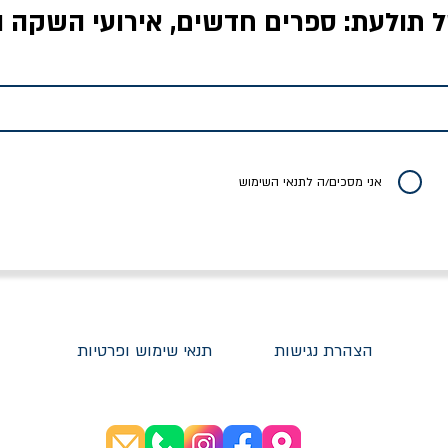
ל תולעת: ספרים חדשים, אירועי השקה ו
לדי המחר / ברטולט
שישה אויבים של חירות /
איך בעצם מלמדים עי
ברכט
ישעיה ברלין
/ עריכה: מירב שמי 
יר רגיל
מחיר מבצע
מחיר
מחיר
20% הנחה
אני מסכים/ה לתנאי השימוש
הצהרת נגישות
תנאי שימוש ופרטיות