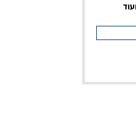
עוד
צוב?
יוליסס / ג'ימס ג'ויס
מלכוד 23 או כל שם
פרץ
מחורבן אחר / ורסנו
מחיר
מחיר רגיל
מחיר מבצע
20% הנחה