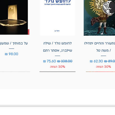
תעורר והחיים יתחילו
לחופש נולד / שילה
על במותיך / שמעון 
/ משה טל
שיינברג, אסתר רתם
מחיר
יר רגיל
מחיר מבצע
מחיר רגיל
מחיר מבצע
30% הנחה
30% הנחה