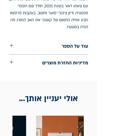
עם צאתו לאור בשנת 2021, חולל שם הספר
סנסציה ודיון ציבורי סוער וחשוב. בעקבות פרסומו
תבע אחיה התאום של קושנר את האב החורג וזה
הודה במעשיו.
עוד על הספר
הוצאה: הקיבוץ המאוחד, פועלים
מדיניות החזרת מוצרים
שנת הוצאה: אוקטובר 2024
עמודים: 189
החלפות יתאפשרו בתוך חודש מיום הקנייה
בכתובת מלכי ישראל 9, תל אביב. יש
להציג חשבונית / מייל אסמכתא בלבד.
אולי יעניין אותך...