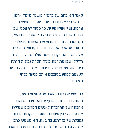
"חופש".
קאמי היא בתם של ברנאר קושנר, מייסד ארגון
"רופאים ללא גבולות" ושר לשעבר בממשלת
צרפת, ושל אוולין פיזייה, פרופסור למשפט, שבן
זוגה והאב החורג של ילדיה הוא אוליבייה דוהמל,
משפטן מומחה לחוקה ואיש תקשורת פופולרי.
קושנר מתארת את ילדותה בחיקם של מבוגרים
אלה, אשר החזיקו בתפיסת עולם של ליברליזם
רדיקלי, שבו מתירנות מינית חסרת גבולות הייתה
ביטוי אולטימטיבי של "חירות", ואשר בשמה הרשו
לעצמם לפגוע בסובבים אותם פגיעה בלתי
נסלחת.
לה פמיליה גרנדה
הוא ספר אישי ואינטימי,
המתמודד בכנות ובאומץ עם הסתירה הכואבת בין
אהבתה של המחברת לאנשים הקרובים שמילאו
את עולמה לבין עיוורונם המוסרי והקלות הבלתי
נסבלת של בגידתם. בה בעת, הוא משמש כתב
אשמה נגד האליטה של שנות ה-80 בצרפת. ואכן,