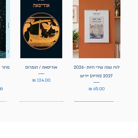
לוח שנה שירי חיות 2026-
אודיסאה / הומרוס
מחר נ
2027 (תלייה) יידיש
מחיר
מחיר
מח