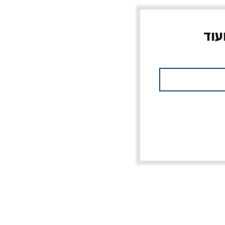
עוד
צוב?
יוליסס / ג'ימס ג'ויס
מלכוד 23 או כל שם
פרץ
מחורבן אחר / ורסנו
מחיר
מחיר רגיל
מחיר מבצע
20% הנחה