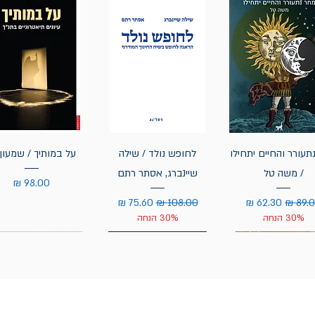
תעורר והחיים יתחילו
לחופש נולד / שילה
על במותיך / שמעון 
/ משה טל
שיינברג, אסתר רתם
מחיר
יר רגיל
מחיר מבצע
מחיר רגיל
מחיר מבצע
30% הנחה
30% הנחה