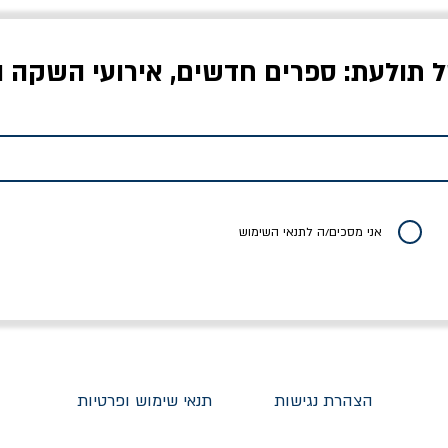
ל תולעת: ספרים חדשים, אירועי השקה ו
לדי המחר / ברטולט
שישה אויבים של חירות /
איך בעצם מלמדים עי
ברכט
ישעיה ברלין
/ עריכה: מירב שמי 
יר רגיל
מחיר מבצע
מחיר
מחיר
20% הנחה
אני מסכים/ה לתנאי השימוש
הצהרת נגישות
תנאי שימוש ופרטיות