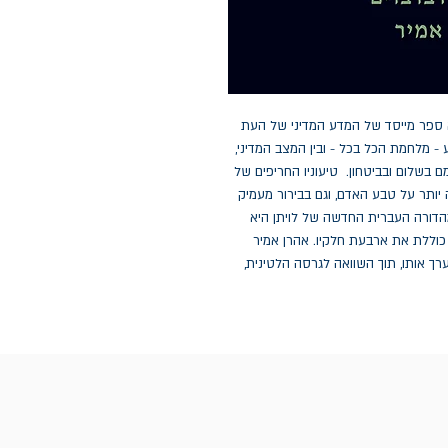
לויתן של תומס הובס, אשר ראה אור בשנת 1651, הוא ספר מייסד של המדע המדיני של העת 
החדשה. בדפיו מציג הובס את ההבחנה בין מצב הטבע - מלחמת הכל בכל - ובין המצב המדיני, 
המושתת על חוזה בין הנתינים לריבון המבטיח את קיומם בשלום ובביטחון.  טיעוניו החריפים של 
הובס מנוסחים בצלילות רבה ומעוגנים בתיאוריה רחבה יותר על טבע האדם, וגם בבירור מעמיק 
של המשמעויות הפוליטיות של רעיונות תיאולוגיים. המהדורה העברית החדשה של לויתן היא 
המהדורה הראשונה השלמה של הספר בעברית, והיא כוללת את ארבעת חלקיו. אהרן אמיר 
תרגם את הספר מן המקור האנגלי, ומנחם לורברבוים ערך אותו, תוך השוואה לגרסה הלטינית, 