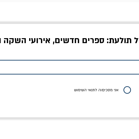
ל תולעת: ספרים חדשים, אירועי השקה ו
לדי המחר / ברטולט
שישה אויבים של חירות /
איך בעצם מלמדים עי
ברכט
ישעיה ברלין
/ עריכה: מירב שמי 
יר רגיל
מחיר מבצע
מחיר
מחיר
20% הנחה
אני מסכים/ה לתנאי השימוש