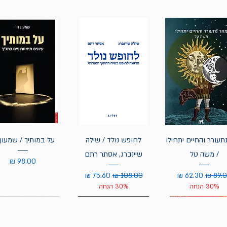
תעורר והחיים יתחילו
לחופש נולד / שילה
על במותיך / שמעון 
/ משה טל
שיינברג, אסתר רתם
מחיר
יר רגיל
מחיר מבצע
מחיר רגיל
מחיר מבצע
30% הנחה
30% הנחה