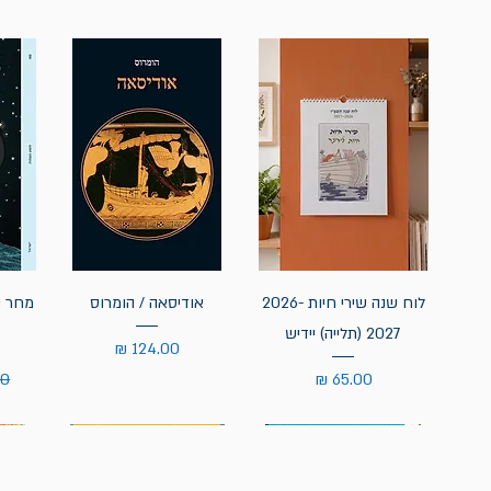
לוח שנה שירי חיות 2026-
אודיסאה / הומרוס
מחר נ
2027 (תלייה) יידיש
מחיר
מחיר
מח