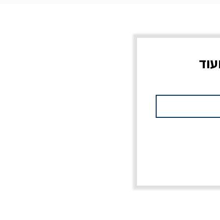
עוד
צוב?
יוליסס / ג'ימס ג'ויס
מלכוד 23 או כל שם
פרץ
מחורבן אחר / ורסנו
מחיר
מחיר רגיל
מחיר מבצע
20% הנחה