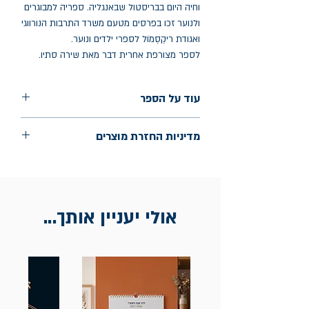
וחיה היום בבריסטול שבאנגליה. ספריה למבוגרים
ולנוער זכו בפרסים מטעם משרד התרבות הנורווגי
ואגודת ריקְסְמוֹל לספרי ילדים ונוער.
לספר מצורפת אחרית דבר מאת שירה סתיו.
עוד על הספר
הוצאה: ספריית רות
מדיניות החזרת מוצרים
שנת הוצאה: 2023
עמודים: 319
החלפות יתאפשרו בתוך חודש מיום הקנייה
בכתובת מלכי ישראל 9, תל אביב. יש
להציג חשבונית / מייל אסמכתא בלבד.
אולי יעניין אותך...