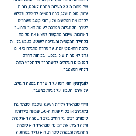
של פחות מ-30 מעלות מתחת לאפס, רוחות
עזות, סופות שלג, קרח המאיים להיסדק ולבלוע
לקרבו את הגולשים עליו, דובי קוטב משחרים
לטרף והסתגלות מפרכת לעונות האור והחושך
הארוכות. אייבור מתקשה למצוא את מקומה
בקהילה המקומית ומעדיפה לשוטט בטבע בלוויית
כלבת ההאסקי יוסה. עד מהרה מתגלה כי איום
גדול לא פחות שוכן בנפש, ובכוחות ההרס
הפנימיים העלולים להשתחרר ולהתפרץ תחת
הלחץ המצטבר.
לוֹנְגְיִרְבִּיאֶן
הוא רומן על הישרדות בקצה העולם,
על איתני הטבע ועל זוגיות במשבר.
הַיידי סֵבַרְאַייד
(ילידת 1984), שסבה וסבתה גרו
בלונגירביאן בסוף שנות ה-50, שמעה בילדותה
סיפורים רבים על החיים בלב השממה הארקטית,
ואלה הציתו את דמיונה.
סֵבַרְאַייד
היא סופרת,
מתרגמת ומבקרת ספרות. היא גדלה בנורווגיה,