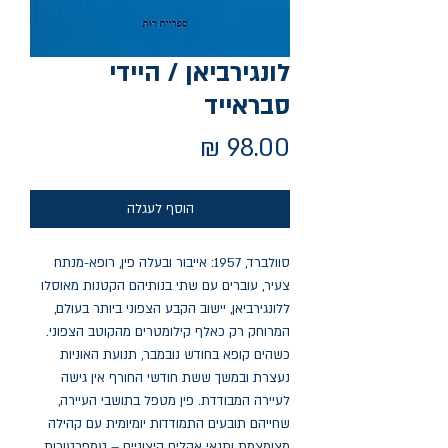
לונגירביאן / היידי
סבראייד
מחיר
הוסף לעגלה
סוולברד, 1957: אייבור ובעלה פין, רופא-מנתח
צעיר, עוברים עם שתי בנותיהם הקטנות מאוסלו
ללונגירביאן, יישוב הקבע הצפוני ביותר בעולם,
המרוחק רק כאלף קילומטרים מהקוטב הצפוני.
כשהים קופא בחודש נובמבר, תנועת האוניות
נעצרת ובמשך ששת חודשי החורף אין גישה
לעיירה המבודדת. פין מטפל בתושבי העיירה,
שחייהם תובעים התמודדות יומיומית עם קהילה
מצומצמת ותנאי אקלים קיצוניים – טמפרטורות