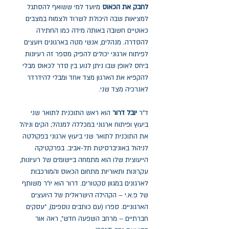
לחבק את הכאוס
מיועד למי ששואף להסתגל
למציאות שבה היכולת לשרוד ולצמוח במצבים
כאוטיים חשובה באותה מידה כמו החתירה
להסדרה. מנהלים, אנשי מטה בארגונים ויועצים
לפיתוח ארגוני יכולים להפיק מספר זה רעיונות
ביחס לאופן שבו ניתן לנוע בין סדר לכאוס מבלי
להקפיא את הארגון מצד אחד ומבלי להידרדר
לאנרכיה מצד שני.
ד"ר
יובל דרור
הוא ראש התוכנית לתואר שני
ביעוץ ופיתוח ארגוני במכללה למנהל; הקים וניהל
את התוכנית לתואר שני ביעוץ ארגוני בפקולטה
לניהול באוניברסיטת תל-אביב. בפרקטיקה
הייעוצית שלו הוא מתמחה ביישומים של רעיונות,
עקרונות ותאוריות מתחום הכאוס והמורכבות
לארגונים במגוון סקטורים. דרור הוא יו"ר משותף
של פ.א.י – הקהילה הישראלית של היועצים
הארגוניים. ספרו (עם כותבים נוספים), "עסקים
חברתיים – מרחב השפעה חדש", ראה אור