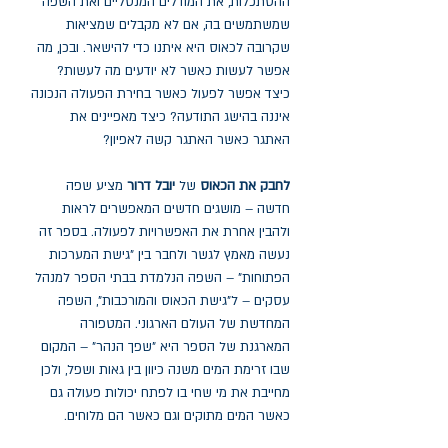
ההסתכלות, את המודלים המנטליים ואת השפה
שמשתמשים בה, אם לא מקבלים שמציאות
שקרובה לכאוס היא איתנו כדי להישאר. ובכן, מה
אפשר לעשות כאשר לא יודעים מה לעשות?
כיצד אפשר לפעול כאשר בחירת הפעולה הנכונה
איננה בהישג התודעה? כיצד מאפיינים את
האתגר כאשר האתגר קשה לאפיון?
לחבק את הכאוס
של
יובל דרור
מציע שפה
חדשה – מושגים חדשים המאפשרים לראות
ולהבין אחרת את האפשרויות לפעולה. בספר זה
נעשה מאמץ לגשר ולחבר בין "גישת המערכות
הפתוחות" – השפה הנלמדת בבתי הספר למנהל
עסקים – ל"גישת הכאוס והמורכבות", השפה
המחדשת של העולם הארגוני. המטפורה
המארגנת של הספר היא "שפך הנהר" – המקום
שבו זרימת המים משנה כיוון בין גאות ושפל, ולכן
מחייבת את מי שחי בו לפתח יכולות פעולה גם
כאשר המים מתוקים וגם כאשר הם מלוחים.