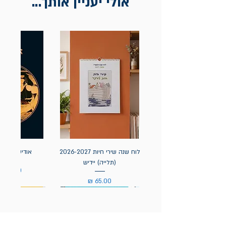
אולי יעניין אותך...
לוח שנה שירי חיות 2026-2027
אודיסאה / ה
(תלייה) יידיש
מחיר
מחיר