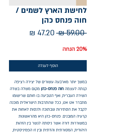
לחישת הארץ לשמים /
חוה פנחס כהן
מחיר
מחיר
 ‏59.00 ‏₪ 
רגיל
מבצע
20% הנחה
הוסף לעגלה
במשך יותר מארבעה עשורים של יצירה רציפה
קנתה לעצמה
חוה פנחס-כהן
מקום משלה בשדה
השירה העברית, ואף הטביעה בו חותם שרישומו
מתברר אט אט, ככל שהתרבות הישראלית מוכנה
לקבל את הסתירות שבתוכה ולנסות לאחות את
קרעיה המובנים. פנחס-כהן היא מהראשונות
במשוררות דורה אשר ניסתה לגשר בין הזהות
היהודית, המסורתית והדתית ובין זו הפמיניסטית,