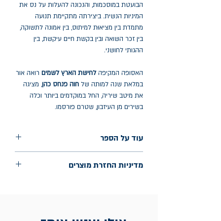
הבועטת במוסכמות, והנכונה להעלות על נס את
המיניות הנשית. ביצירתה מתקיימת תנועה
מתמדת בין מציאוּת למיתוס, בין אמונה לתשוקה,
בין זכר השואה ובין בקשת חיים עיקשת, בין
ההגותי לחושני.
האסופה המקיפה
לחישת הארץ לשמים
רואה אור
במלאת שנה למותה של
חוה
פנחס
כהן
, מציגה
את מיטב שיריה, החל במוקדמים ביותר וכלה
בשירים מן העיזבון, שטרם פורסמו.
עוד על הספר
הוצאה: הקיבוץ המאוחד
מדיניות החזרת מוצרים
שנת הוצאה: דצמבר 2023
עמודים: 128
החלפות יתאפשרו בתוך חודש מיום הקנייה
בכתובת מלכי ישראל 9, תל אביב. יש
להציג חשבונית / מייל אסמכתא בלבד.