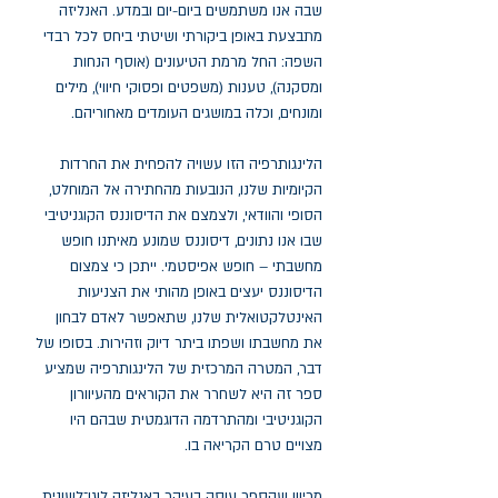
שבה אנו משתמשים ביום-יום ובמדע. האנליזה
מתבצעת באופן ביקורתי ושיטתי ביחס לכל רבדי
השפה: החל מרמת הטיעונים (אוסף הנחות
ומסקנה), טענות (משפטים ופסוקי חיווי), מילים
ומונחים, וכלה במושגים העומדים מאחוריהם.
הלינגותרפיה הזו עשויה להפחית את החרדות
הקיומיות שלנו, הנובעות מהחתירה אל המוחלט,
הסופי והוודאי, ולצמצם את הדיסוננס הקוגניטיבי
שבו אנו נתונים, דיסוננס שמונע מאיתנו חופש
מחשבתי – חופש אפיסטמי. ייתכן כי צמצום
הדיסוננס יעצים באופן מהותי את הצניעות
האינטלקטואלית שלנו, שתאפשר לאדם לבחון
את מחשבתו ושפתו ביתר דיוק וזהירות. בסופו של
דבר, המטרה המרכזית של הלינגותרפיה שמציע
ספר זה היא לשחרר את הקוראים מהעיוורון
הקוגניטיבי ומהתרדמה הדוגמטית שבהם היו
מצויים טרם הקריאה בו.
מכיוון שהספר עוסק בעיקר באנליזה לוגו־לשונית