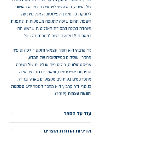
של השפה, הוא עשוי לשמש גם כמבוא ראשוני
ללוגיקה פורמלית ולפילוסופיה אנליטית של
השפה, תחום שזכה לתנופה משמעותית ולתפנית
מיוחדת במינה במסורת האנליטית שראשיתה
במאה ה-19 וידועה בשם "המפנה הלשוני".
גדי קרביץ
הוא חוקר עצמאי ודוקטור לפילוסופיה.
מחקריו עוסקים בפילוסופיה של המדע,
אפיסטמולוגיה, פילוסופיה אנליטית של השפה
וספקנות אפיסטמית, ומאמריו בתחומים אלה
מתפרסמים בעיתונים מקצועיים בארץ ובחו"ל.
בנוסף, ד"ר קרביץ הוא מחבר הספר
ידע, ספקנות
והונאה עצמית
(2019).
עוד על הספר
הוצאה: פרדס
מדיניות החזרת מוצרים
שנת הוצאה: דצמבר 2025
עמודים: 216