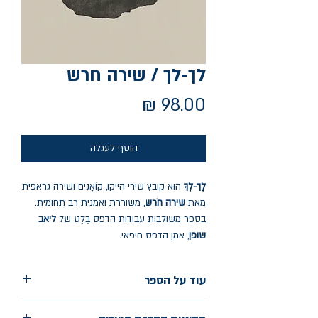
לך-לך / שירה חרש
מחיר
הוסף לעגלה
לֶך-לְךָ
הוא קובץ שירי הייקו, קוֹאָנִים ושירה גראפית
מאת
שירה חֹרש
, משוררת ואמנית רב תחומית.
בספר משולבות עבודות הדפס בֶּלֶט של
ליאב
שופן
, אמן הדפס חיפאי.
עוד על הספר
הוצאה: אסיה