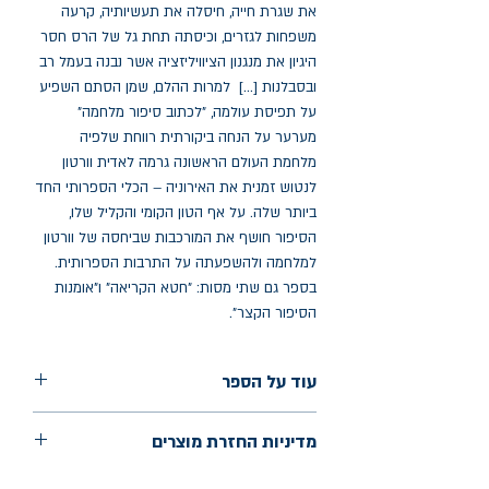
את שגרת חייה, חיסלה את תעשיותיה, קרעה
משפחות לגזרים, וכיסתה תחת גל של הרס חסר
היגיון את מנגנון הציוויליזציה אשר נבנה בעמל רב
ובסבלנות [...] למרות ההלם, שמן הסתם השפיע
על תפיסת עולמה, "לכתוב סיפור מלחמה"
מערער על הנחה ביקורתית רווחת שלפיה
מלחמת העולם הראשונה גרמה לאדית וורטון
לנטוש זמנית את האירוניה – הכלי הספרותי החד
ביותר שלה. על אף הטון הקומי והקליל שלו,
הסיפור חושף את המורכבות שביחסה של וורטון
למלחמה ולהשפעתה על התרבות הספרותית.
בספר גם שתי מסות: "חטא הקריאה" ו"אומנות
הסיפור הקצר".
עוד על הספר
הוצאה: נהר ספרים
מדיניות החזרת מוצרים
שנת הוצאה: ספטמבר 2025
עמודים: 85
החלפות יתאפשרו בתוך חודש מיום הקנייה