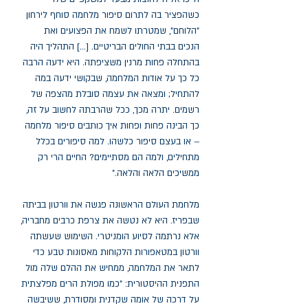
כשהפציר בה לתרום סיפור מלחמה סוחף לירחון
"הלוחם", שמטרתו לשמח את הפצועים ואת
הנכים בבתי החולים הבריטיים. [...] התהליך היה
בהתחלה פחות מרנין משציפתה. היא ידעה הרבה
כל כך על אודות המלחמה, שבקושי ידעה במה
להתחיל; ומצאה את עצמה סובלת מהצפה של
רשמים. יתרה מכך, ככל שהרבתה לחשוב על זה,
כך הבינה פחות ופחות איך כותבים סיפור מלחמה
– או בעצם סיפור כלשהו. למה סיפורים בכלל
מתחילים, ולמה הם מסתיימים? החיים הרי רק
ממשיכים הלאה והלאה."
מלחמת העולם הראשונה פגשה את וורטון בביתה
שבפריז. היא לא נטשה את צרפת כרבים מחבריה,
אלא נרתמה לסיוע הומניטרי. השימוש שעשתה
וורטון במטאפורות הלקוחות מאסונות טבע כדי
לתאר את המלחמה, ממחיש את ההלם שלה מול
התפנית ההיסטורית: "כמו מפולת הרים מפלצתית
על דרכה של אומה שקדנית ומסודרת, ששיבשה