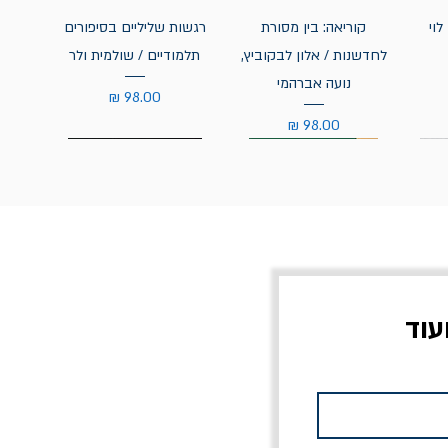
לוי
קוריאה: בין מסורת
רגשות שליליים בסיפורים
לחדשנות / אלון לבקוביץ,
תלמודיים / שולמית ולר
נועה אברהמי
מחיר
מחיר
עוד
צוב?
יוליסס / ג'ימס ג'ויס
מלכוד 23 או כל שם
פרץ
מחורבן אחר / ורסנו
מחיר