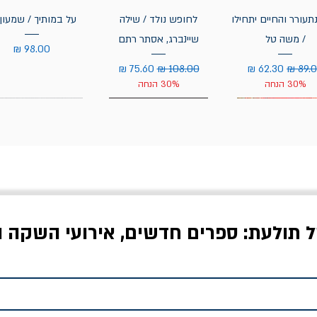
תעורר והחיים יתחילו
לחופש נולד / שילה
על במותיך / שמעון 
/ משה טל
שיינברג, אסתר רתם
מחיר
יר רגיל
מחיר מבצע
מחיר רגיל
מחיר מבצע
30% הנחה
30% הנחה
ל תולעת: ספרים חדשים, אירועי השקה ו
לדי המחר / ברטולט
שישה אויבים של חירות /
איך בעצם מלמדים עי
ברכט
ישעיה ברלין
/ עריכה: מירב שמי 