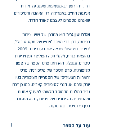
דרך. זהו רומן רב-משמעות ומענג על אודות
אניגמת החיים באמריקה, רזי האהבה והסיפורים
שאנחנו מספרים לעצמנו לאורך הדרך.
אנדרו שון גריר
הוא מחברן של שש יצירות
בפרוזה, בהן רבי-המכר "וידוייו של מקס טיבולי",
"סיפור נישואים" שראה אור בעברית ב-2009
בהוצאת כנרת, ו"לס" זוכה הפוליצר (פן וידיעות
ספרים, 2018). הוא חתן פרס הספר של צפון
קליפורניה, פרס הספר של קליפורניה, פרס
"האריות הצעירים" של הספרייה הציבורית בניו
יורק ופרס או. הנרי לסיפורים קצרים. כמו כן זכה
גריר במלגות מהמוסד הלאומי למענקי אמנות
ומהספרייה הציבורית של ניו יורק. הוא מתגורר
בסן פרנסיסקו ובטוסקנה.
עוד על הספר
הוצאה: ידיעות ספרים