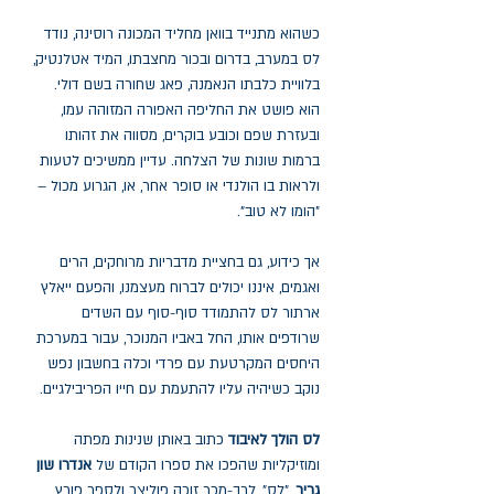
כשהוא מתנייד בוואן מחליד המכונה רוסינה, נודד
לס במערב, בדרום ובכור מחצבתו, המיד אטלנטיק,
בלוויית כלבתו הנאמנה, פאג שחורה בשם דולי.
הוא פושט את החליפה האפורה המזוהה עמו,
ובעזרת שפם וכובע בוקרים, מסווה את זהותו
ברמות שונות של הצלחה. עדיין ממשיכים לטעות
ולראות בו הולנדי או סופר אחר, או, הגרוע מכול –
"הומו לא טוב".
אך כידוע, גם בחציית מדבריות מרוחקים, הרים
ואגמים, איננו יכולים לברוח מעצמנו, והפעם ייאלץ
ארתור לס להתמודד סוף-סוף עם השדים
שרודפים אותו, החל באביו המנוכר, עבור במערכת
היחסים המקרטעת עם פרדי וכלה בחשבון נפש
נוקב כשיהיה עליו להתעמת עם חייו הפריבילגיים.
לס הולך לאיבוד
כתוב באותן שנינות מפתה
ומוזיקליות שהפכו את ספרו הקודם של
אנדרו שון
גריר
, "לס", לרב-מכר זוכה פוליצר ולספר פורץ