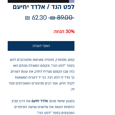
לפט הנד / אלדד יחיעם
מחיר
מחיר
 ‏89.00 ‏₪ 
רגיל
מבצע
30% הנחה
הוסף לעגלה
קסם, מסתורין, פנטזיה ומציאות מתערבבים להם
בספר "לפט הנד", והקסם המוצלח מכולם הוא
כזה שבו הקוסם מצליח לחלק את עצמו לשניים.
כך נולד לו לפט הנד, כף יד ליצנית המשוועת
לקהל חדש, ועוד רבים מהיצורים המאכלסים ספר
זה.
בסגנון יומיומי מנתב
אלדד יחיעם
את דרכו סביב
הדמויות הטוות את שלושים ושישה הסיפורים
המכונסים בספר "לפט הנד".