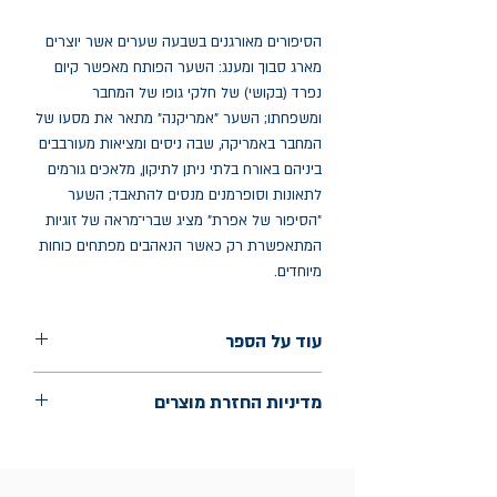
הסיפורים מאורגנים בשבעה שערים אשר יוצרים
מארג סבוך ומענג: השער הפותח מאפשר קיום
נפרד (בקושי) של חלקי גופו של המחבר
ומשפחתו; השער "אמריקנה" מתאר את מסעו של
המחבר באמריקה, שבה ניסים ומציאות מעורבבים
ביניהם באורח בלתי ניתן לתיקון, מלאכים גורמים
לתאונות וסופרמנים מנסים להתאבד; השער
"הסיפור של אפרת" מציג שברי־מראה של זוגיות
המתאפשרת רק כאשר הנאהבים מפתחים כוחות
מיוחדים.
עוד על הספר
הוצאה: תשע נשמות
מדיניות החזרת מוצרים
שנת הוצאה: 2025
עמודים: 276
החלפות יתאפשרו בתוך חודש מיום הקנייה
בכתובת מלכי ישראל 9, תל אביב. יש
להציג חשבונית / מייל אסמכתא בלבד.