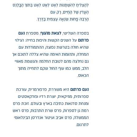
לְהַצְלִיחַ לְהִשְׁתַּנּוֹת לְאַט לְאַט לְאַט בְּתוֹךְ הַבָּלַנְס
הֶעָדִין שֶׁל הַחַיִּים, רַק עִם
הַרְבֵּה פָּחוֹת שִׂנְאָה עַצְמִית בַּדֶּרֶךְ.
בספרה השלישי,
לצאת מהגוף
, מספרת
נעם
פרתום
על השנים הקשות והיפות בחייה: הגילוי
שהיא חולה בטרשת נפוצה, ההתמודדות עם
המחלה, ותהומות האימה שהיא צללה לתוכם אך
גם נחלצה מהם לטובת החלמה והגשמת מאוויי
הלב, ממש כמו עוף החול שקם לתחייה מתוך
הכאוס.
נעם פרתום
היא משוררת, פרפורמרית, עורכת
ספרותית, מוזיקאית, יוצרת רדיו ופודקאסטים
ומנחת סדנאות כתיבה בארץ ובעולם. זוכת פרס
רמת גן לספרות, פרס שרת התרבות, פרס ראש
הממשלה, פרס אביב ועיטור אנדרסן הבינלאומי
לתרגום.