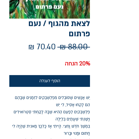
לצאת מהגוף / נעם
פרתום
מחיר
מחיר
 ‏88.00 ‏₪ 
רגיל
מבצע
20% הנחה
הוסף לעגלה
יֵשׁ אֲנָשִׁים שֶׁסּוֹבְלִים מִפְלֶשְׁבֶּקִים לִזְמַנִּים שֶׁבָּהֶם
הֵם לָקְחוּ אָסִיד, לִי יֵשׁ
פְלֶשְׁבֶּקִים לַפַּעַם הַהִיא שֶׁבָּהּ לָקַחְתִּי סְטֶרוֹאִידִים
וְיָשַׁנְתִּי שְׁעָתַיִם בְּלַיְלָה
בְּמֶשֶׁךְ חֹדֶשׁ וָחֵצִי. הָיִיתִי אָז כָּלְכָּךְ מַאנִית שֶׁהָיָה לִי
חָתוּם וּמָנוּי וּבָרוּר