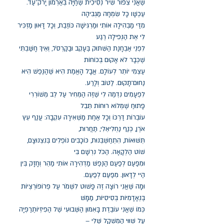
שֶׁאֲנִי צִפּוֹר שִׁיר נְסִיכִית שֶׁחַיָּה בְּאַרְמוֹן יָרֹק־עַד.
עַכְשָׁו כָּל שִׂמְחָה מַגְבִּיהָה
מִדַּי מַבְהִילָה אוֹתִי וּמַרְגִּישָׁה כּוֹזֶבֶת, וְכָל דָּאוּן מַזְכִּיר
לִי אֶת הַנְּפִילָה רֶגַע
לִפְנֵי אַבְחָנַת הַשִּׁתּוּק בֶּעָקֵב וּבַקַּרְסֹל, וְאֵיךְ חָשַׁבְתִּי
שֶׁכְּבָר לֹא אָקוּם בְּכוֹחוֹת
עַצְמִי יוֹתֵר לְעוֹלָם. אֲבָל הָאֱמֶת הִיא שֶׁהַנֶּפֶשׁ הִיא
נַחוּם־תָּקוּם. לַטּוֹב וְלָרַע.
לִפְעָמִים נִדְמֶה לִי שֶׁזֶּה הַמְּחִיר עַל לֵב מְשׁוֹרְרִי
פָּתוּחַ שֶׁמְּלוֹא רוּחוֹת תֵּבֵל
עוֹבְרוֹת דַּרְכּוֹ וְכָל אַחַת מַשְׁאִירָה עִקְבָה: עֲנַף עֵץ
אֹרֶן, כְּנַף נַחְלִיאֵלִי, תַּחֲרוּת,
תְּשׁוּאוֹת, הִתְחַשְׁבְּנוּת, כּוֹכָבִים נוֹפְלִים בְּנִצְנוּצָם,
שׁוֹט הַלְקָאָה. הַכֹּל נִרְשָׁם בִּי
וּמִפַּעַם לְפַעַם הַנֶּפֶשׁ מַדְהִירָה אוֹתִי מַהֵר וְחָזָק בֵּין
הַיי לְדָאוּן. מִפַּעַם לְפַעַם.
וּמָה שֶׁאֲנִי רוֹצָה זֶה פָּשׁוּט לִשְׁמֹר עַל פְּרוֹפּוֹרְצְיוֹת
בֶּנְאָדָמִיּוֹת בְּסִיסִיּוֹת, מַמָּשׁ
כְּמוֹ שֶׁאֲנִי עוֹבֶדֶת בָּאִמּוּן הַשְּׁבוּעִי שֶׁל הַפִיזְיוֹתֶרַפְּיָה
עַל שִׁוּוּי הַמִּשְׁקָל שֶׁלִּי –