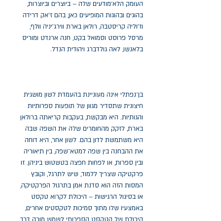
העומק הלא־מודעים שלה – ביוצרים וביוצרות,
בהוגים ובהוגות המופיעים כאן, בהם ז'אק דרידה
וז'וליה קריסטבה, רולאן בארת ווירג'יניה וולף,
מרסל פרוסט וסמואל בקט, חנה ארנדט ומוריס
בלאנשו, לאה גולדברג ויהודית הנדל.
בן־נפתלי אינה מעוניינת בהעמדת לשון מושגית
חיצונית שתסדיר מגוון של תופעות ספרותיות
והגותיות. היא מבקשת, בעקבות קריאתה ברולאן
בארת, לזקק מהחומרים שלה את השפה שבה
היא משתמשת לדון בהם. לשון אחר, היא דוחה
את ההבחנה בין שפה למטא־שפה, בין תיאוריה
ובין ספרות, או לפחות חפצה בטשטוש ביניהן. זו
פרקטיקה שצריך ללמוד, שיש לתרגל, וקובץ
המסות הזה הוא סדנת אמן בתרגול הפרקטיקה,
או בסיגול הרגישות – היכולת לקרוא טקסט
באמצעיו שלו מתוך סמיכות לטקסטים אחרים,
היכולת של הטקסט הספרותי לשמש מורה דרך