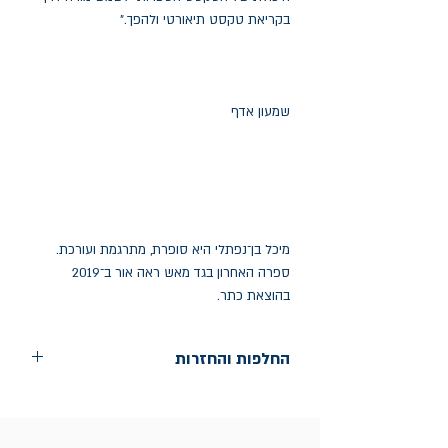
בקריאת טקסט תיאורטי ולהפך."
שמעון אדף
מיכל בן־נפתלי היא סופרת, מתרגמת ועורכת.
ספרה האחרון בגד מאש ראה אור ב־2019
בהוצאת כתר.
החלפות והחזרות
החלפות בתוך חודש ימים מיום הקניה בחנות
הדגל- כיכר רבין 9 ת"א
אין החזרות