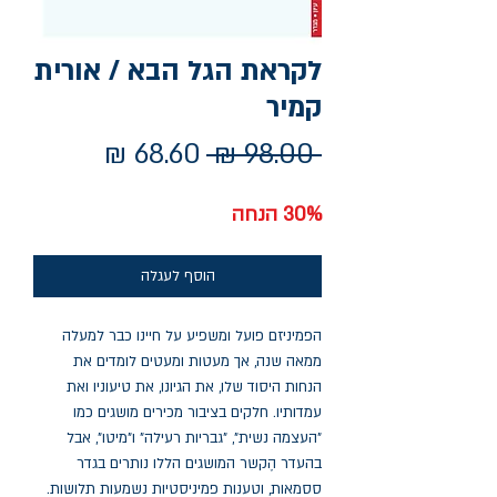
לקראת הגל הבא / אורית
קמיר
מחיר
מחיר
 ‏98.00 ‏₪ 
רגיל
מבצע
30% הנחה
הוסף לעגלה
הפמיניזם פועל ומשפיע על חיינו כבר למעלה
ממאה שנה, אך מעטות ומעטים לומדים את
הנחות היסוד שלו, את הגיונו, את טיעוניו ואת
עמדותיו. חלקים בציבור מכירים מושגים כמו
"העצמה נשית", "גבריות רעילה" ו"מיטו", אבל
בהעדר הֶקשר המושגים הללו נותרים בגדר
ססמאות, וטענות פמיניסטיות נשמעות תלושות.