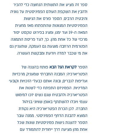
ספר זה מציע את התשתית הנחוצה כדי להכיר
ולהבין את השקפת העולם הפמיניסטית על גווניה
והיבטיה הרבים. הספר פורס את הגישות
הפמיניסטיות המגוונות שהתפתחו מאז מחצית
המאה ה-19 ועד ימנו, ומציג בפירוט טקסט יסוד
מרכזי של כל אחת מהן. כך, לצד פריסת התמונה
הפנורמית הרחבה מוצעת גם העמקה, שתעניין גם
את מי שכבר למדה ויודעת ומבקשת העשרה.
הספר
לקראת הגל הבא
פותח בהצגה של
הפטריארכיה: המבנה החברתי שמעניק מרכזיות
ועדיפות לגברים, ובונה אותם כבעלי הזכויות וקובעי
המדיניות. הפמיניזם התפתח כדי לשנות את
הפטריארכיה ולהבטיח שגם נשים יזכו למימוש
עצמי ויוכלו להשתתף באופן שוויוני בניהול
החברה. לכן הכרת הפטריארכיה היא נקודת
המוצא להבנת הדחף הפמיניסטי. ממנה עובר
הספר להצגת גישות פמיניסטיות שונות שכל
אחת מהן מציעה דרך ייחודית להתמודד עם