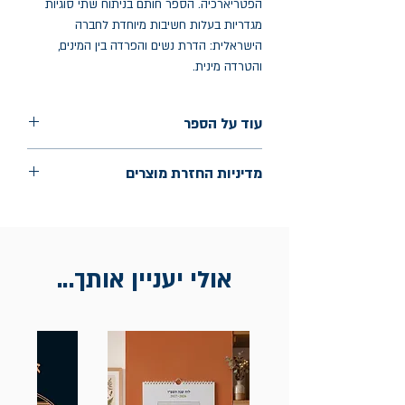
הפטריארכיה. הספר חותם בניתוח שתי סוגיות
מגדריות בעלות חשיבות מיוחדת לחברה
הישראלית: הדרת נשים והפרדה בין המינים,
והטרדה מינית.
עוד על הספר
הוצאה: פרדס
מדיניות החזרת מוצרים
שנת הוצאה: אוגוסט 2024
עמודים: 249
החלפות יתאפשרו בתוך חודש מיום הקנייה
בכתובת מלכי ישראל 9, תל אביב. יש להציג
חשבונית / מייל אסמכתא בלבד.
אולי יעניין אותך...