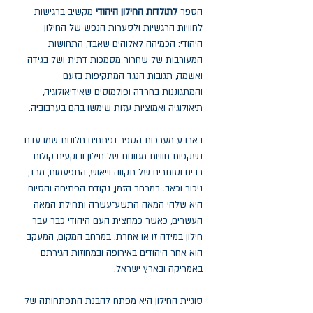
הספר
לתולדות החילון היהודי
מקשיב ברגישות
לחוויות הרגשיות ולסערות הנפש של החילון
היהודי: הכמיהה לאלוהים שאבד, התחושות
המעורבות של שחרור מסמכות דתית ושל בגידה
ואשמה, תגובות הנגד המתקיפות בזעם
והמתגוננות בחרדה ופולמוסים שאידיאולוגיה,
תיאולוגיה ואמוציות עזות שימשו בהם בערבוביה.
בארבע מערכות הספר נפתחים חלונות שמבעדם
נשקפות חוויות מגוונות של חילון ובוקעים קולות
רבים וסותרים של תקווה וייאוש, התפעמות, מרד,
ניכור וכאב. במרחב הזמן, נקודת הפתיחה והסיום
היא שלהי המאה התשע־עשרה ותחילת המאה
העשרים, כאשר כמחצית העם היהודי כבר עבר
חילון במידה זו או אחרת. במרחב המקום, המעקב
הוא אחר היהודים באירופה ובמחוזות הגירתם
באמריקה ובארץ ישראל.
סוגיית החילון היא מפתח להבנת התפתחותה של