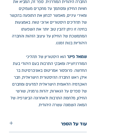
החברה היהודית המודרנית. ספר זה, המביא את
חוויות החילון ומסתמך על מחקרים מעמיקים
ומאירי עיניים, מאפשר לבחון את התופעה בהקשר
של תהליכים היסטוריים ארוכי טווח. באמצעות
בחינה זו ניתן להבין טוב יותר את השפעתו
המתמשכת של החילון על עיצוב הזהות והחברה
היהודיות בנות זמננו.
שמואל פיינר
הוא היסטוריון של תהליכי
המודרניזצייה ומאבקי התרבות בעם היהודי בעת
החדשה. פרופסור אמריטוס באוניברסיטת בר
אילן, ראש החברה ההיסטורית הישראלית, חבר
האקדמיה הלאומית הישראלית למדעים ומחברם
של ספרים על הנאורות, יהדות גרמניה, שורשי
החילון, מלחמת התרבות ולאחרונה הביוגרפיה של
המאה השמונה עשרה היהודית.
עוד על הספר