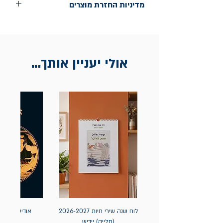
מדיניות החזרת מוצרים
החלפות יתאפשרו בתוך חודש מיום הקנייה
בכתובת מלכי ישראל 9, תל אביב. יש
להציג חשבונית / מייל אסמכתא בלבד.
אולי יעניין אותך...
לוח שנה שירי חיות 2026-2027
אודיסאה / ה
(תלייה) יידיש