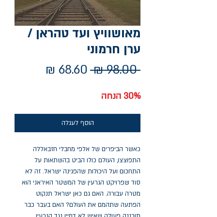
מאושוויץ ועד טהראן /
ערן חרמוני
מחיר
מחיר
 ‏98.00 ‏₪ 
רגיל
מבצע
30% הנחה
הוסף לעגלה
כאשר הביפרים של אלפי מחבלי חזבאללה
התפוצצו, העולם כולו הביט בהשתאות על
התחכום ועל היכולות שהפגינה ישראל. זה לא
סוד שפרויקט הגרעין של המשטר האיראני הוא
מטרה עבורה. האם גם כאן ישראל תנקוט
הפתעה שתהמם את העולם? האם בעבר כבר
תוכננה פעולה שאיש לא דמיין נגד הגרעין