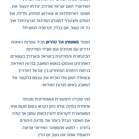
האיראני? האם ישראל וארה"ב יצליחו לעצור את
משטר האייתוללות או שאיראן תפתיע, חלילה, את
העולם ותצטרף למועדון המדינות הגרעיניות? ואיך
כל זה קשור, אם בכלל, לגרמניה הנאצית?
הספר
מאושוויץ ועד טהראן
מכיל עשרות ראיונות
נדירים עם מנהיגים ועם מובילי המדיניות
הביטחונית והפוליטית בישראל ובארה"ב בעשורים
האחרונים שעסקו בנושא המאבק בגרעין האיראני,
בניתוח היחסים המיוחדים בין ישראל לארה"ב
ובשאלה האם אלו הוכיחו את עצמם בהקשר של
המאבק באיום הגרעין האיראני.
זוהי סקירה היסטורית וגאופוליטית מקיפה
ומיוחדת במינה, שלא ניתן לקרוא בשום מקום אחר,
המאפשרת לקוראים להבין באופן עמוק אך קולח
את האתגר הגדול ביותר של מדינת היהודים
בדורנו – למנוע מהמשטר האיראני שרוצה
להשמיד אותה את נשק יום הדין.