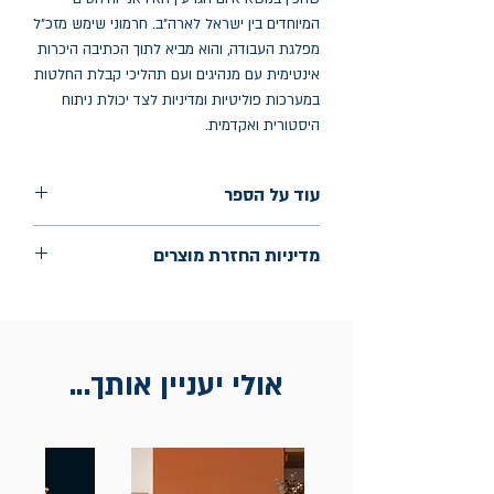
המיוחדים בין ישראל לארה"ב. חרמוני שימש מזכ"ל
מפלגת העבודה, והוא מביא לתוך הכתיבה היכרות
אינטימית עם מנהיגים ועם תהליכי קבלת החלטות
במערכות פוליטיות ומדיניות לצד יכולת ניתוח
היסטורית ואקדמית.
עוד על הספר
הוצאה: אופיר ביכורים
מדיניות החזרת מוצרים
שנת הוצאה: 2025
החלפות יתאפשרו בתוך חודש מיום הקנייה
בכתובת מלכי ישראל 9, תל אביב. יש
להציג חשבונית / מייל אסמכתא בלבד.
אולי יעניין אותך...