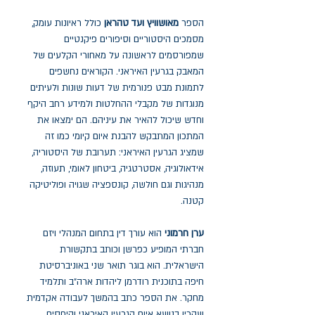
הספר
מאושוויץ ועד טהראן
כולל ראיונות עומק,
מסמכים היסטוריים וסיפורים פיקנטיים
שמפורסמים לראשונה על מאחורי הקלעים של
המאבק בגרעין האיראני. הקוראים נחשפים
לתמונת מבט פנורמית של דעות שונות ולעיתים
מנוגדות של מקבלי ההחלטות ולמידע רחב היקף
וחדש שיכול להאיר את עיניהם. הם ימצאו את
המתכון המתבקש להבנת איום קיומי כמו זה
שמציג הגרעין האיראני: תערובת של היסטוריה,
אידאולוגיה, אסטרטגיה, ביטחון לאומי, תעוזה,
מנהיגות וגם חולשה, קונספציה שגויה ופוליטיקה
קטנה.
ערן חרמוני
הוא עורך דין בתחום המנהלי ויזם
חברתי המופיע כפרשן וכותב בתקשורת
הישראלית. הוא בוגר תואר שני באוניברסיטת
חיפה בתוכנית רודרמן ליהדות ארה"ב ותלמיד
מחקר. את הספר כתב בהמשך לעבודה אקדמית
שהכין בנושא איום הגרעין האיראני והיחסים