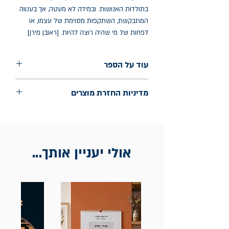
בתולדות האנושות. ובמידה לא מעטה, אך בענווה
המתבקשת, השתקפות מסוימת של עצמו, או
לפחות של מי שהיה רוצה להיות. [ראובן מירן]
עוד על הספר
הוצאה: נהר ספרים
מדיניות החזרת מוצרים
שנת הוצאה: פברואר 2024
עמודים: 122
החלפות יתאפשרו בתוך חודש מיום הקנייה
בכתובת מלכי ישראל 9, תל אביב. יש
להציג חשבונית / מייל אסמכתא בלבד.
אולי יעניין אותך...