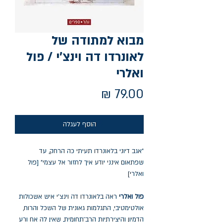
מבוא למתודה של
לאונרדו דה וינצ'י / פול
ואלרי
מחיר
הוסף לעגלה
"אגב דיוני בלאונרדו תעיתי כה הרחק, עד
שפתאום אינני יודע איך לחזור אל עצמי" [פול
ואלרי]
פול ואלרי
ראה בלאונרדו דה וינצ'י איש אשכולות
אולטימטיבי, התגלמות גאונית של השכל והרוח,
הדמיון והיצירתיות הרב־תחומית, שאין לה אח ורע