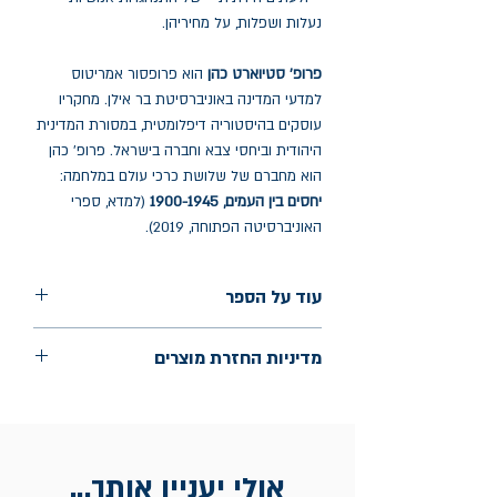
נעלות ושפלות, על מחיריהן.
פרופ' סטיוארט כהן
הוא פרופסור אמריטוס
למדעי המדינה באוניברסיטת בר אילן. מחקריו
עוסקים בהיסטוריה דיפלומטית, במסורת המדינית
היהודית וביחסי צבא וחברה בישראל. פרופ' כהן
הוא מחברם של שלושת כרכי עולם במלחמה:
יחסים בין העמים, 1900-1945
(למדא, ספרי
האוניברסיטה הפתוחה, 2019).
עוד על הספר
הוצאה: למדא
מדיניות החזרת מוצרים
שנת הוצאה: יולי 2025
עמודים: 525
החלפות יתאפשרו בתוך חודש מיום הקנייה
בכתובת מלכי ישראל 9, תל אביב. יש
להציג חשבונית / מייל אסמכתא בלבד.
אולי יעניין אותך...