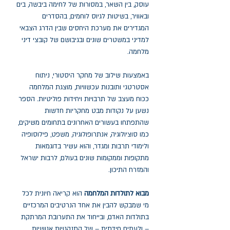
עוסק, בין השאר, במסורות של לחימה ביבשה, בים
ובאוויר, בשיטות לגיוס לוחמים, בהסדרים
המגדירים את מערכת היחסים שבין הדרג הצבאי
למדיני במשטרים שונים ובגיבושם של קובצי דיני
מלחמה.
באמצעות שילוב של מחקר היסטורי, ניתוח
אסטרטגי ותובנות עכשוויות, מוצגת המלחמה
ככוח מעצב של תרבויות ויחידות פוליטיות. הספר
נשען על נקודות מבט מחקריות חדשות
שהתפתחו בעשורים האחרונים בתחומים משיקים,
כמו סוציולוגיה, אנתרופולוגיה, משפט, פילוסופיה
ולימודי תרבות ומגדר, והוא עשיר בדוגמאות
מתקופות וממקומות שונים בעולם, לרבות ישראל
והמזרח התיכון.
מבוא לתולדות המלחמה
הוא קריאה חיונית לכל
מי שמבקש להבין את אחד הנרטיבים המרכזיים
בתולדות האדם, ובייחוד את התערובת המרתקת
– ולעתים חידתית – של התנהגויות אנושיות