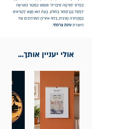
בִּפְרס 'פּוֹרטָה סִיבֶּריה' ושׁמֵּשׁ כִּמְקוֹר הַשׁראָה
לְפֶסֶל בְּגַן־סִפּוּר בְּחוֹלוֹן. כָּעֵת הוּא מֻגָּשׁ לַקּוֹראִים
בְּמַהֲדוּרה חֲגִיגִית, בְּלִוּוּי אִיּוּריהָ המרהיבים של
היוצרת
עינת צרפתי
.
אולי יעניין אותך...