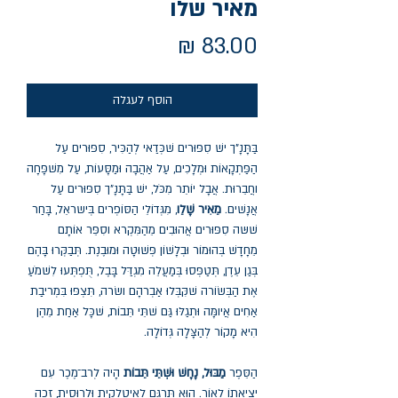
מאיר שלו
מחיר
הוסף לעגלה
בַּתָּנָ"ך ישׁ סִפּוּרים שׁכְּדַאי לְהַכִּיר, סִפּוּרים עַל
הַפַּתְקָאוֹת וּמְלָכִים, עַל אַהֲבָה וּמַסָּעוֹת, עַל מִשׁפָּחָה
וחֲבֵרוּת. אֲבָל יוֹתֵר מִכֹּל, ישׁ בַּתָּנָ"ך סִפּוּרים עַל
אֲנָשׁים.
מֵאִיר שָׁלֵו
, מִגְּדוֹלֵי הַסּוֹפְרים בְּישראֵל, בָּחַר
שׁשּה סִפּוּרים אֲהוּבִים מֵהַמִּקְרא וסִפֵּר אוֹתָם
מֵחָדָשׁ בְּהוּמוֹר וּבְלָשׁוֹן פְּשׁוּטָה וּמוּבֶנֶת. תְּבַקְּרוּ בָּהֶם
בְּגַן עֵדֶן, תְּטַפְּסוּ בְּמַעֲלֵה מִגְדַּל בָּבֶל, תֻּפְתְּעוּ לִשׁמֹעַ
אֶת הַבְּשׂוֹרה שׁקִּבְּלוּ אַבְרהָם ושׂרה, תִּצְפּוּ בִּמְריבַת
אַחִים אֲיומָּה וּתְגַלּוּ גַּם שׁתֵּי תֵּבוֹת, שׁכָּל אַחַת מֵהֶן
הִיא מָקוֹר לְהַצָּלָה גְּדוֹלָה.
הַסֵּפֶר
מַבּוּל, נָחָשׁ וּשְׁתֵּי תֵּבוֹת
הָיה לְרב־מֶכֶר עִם
יצִיאָתוֹ לָאוֹר. הוּא תֻּרגַּם לְאִיטַלְקִית וּלְרוּסִית, זָכָה