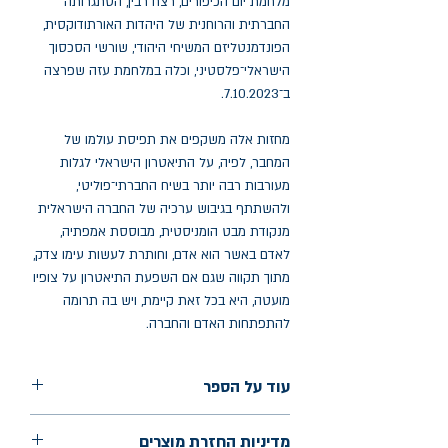
מלחמת יום הכיפורים, רצח רבין, הסתגרותה
החברתית והרוחנית של היהדות האורתודוקסית,
הפונדמנטליזם המשיחי היהודי, שורשי הסכסוך
הישראלי־פלסטיני, וכלה במלחמת עזה שפרצה
ב־7.10.2023.
מחזות אלה משקפים את תפיסת עולמו של
המחבר, לפיה, על התיאטרון הישראלי לגלות
מעורבות רבה יותר בשיח החברתי־פוליטי,
ולהשתתף בגיבוש ערכיה של החברה הישראלית
מנקודת מבט הומניסטית, מבוססת אמפתיה,
לאדם באשר הוא אדם, וחותרת לעשות עימו צדק,
מתוך תקווה שגם אם השפעת התיאטרון על צופיו
מועטה, היא בכל זאת קיימת, ויש בה תרומה
להתפתחות האדם והחברה.
עוד על הספר
הוצאה: כרמל
מדיניות החזרת מוצרים
שנת הוצאה: דצמבר 2024