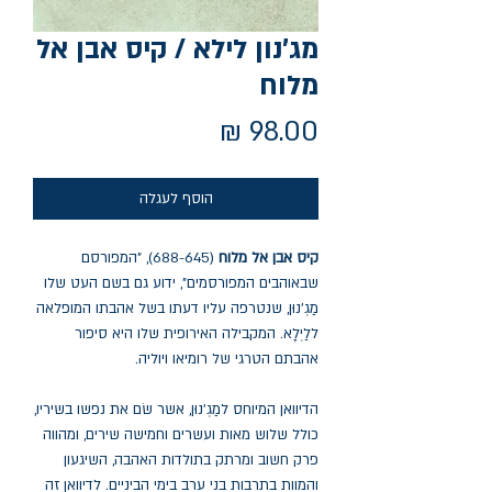
מג'נון לילא / קיס אבן אל
מלוח
מחיר
הוסף לעגלה
קיס אבן אל מלוח
(688-645), "המפורסם
שבאוהבים המפורסמים", ידוע גם בשם העט שלו
מַגְ'נוּן, שנטרפה עליו דעתו בשל אהבתו המופלאה
ללַיְלָא. המקבילה האירופית שלו היא סיפור
אהבתם הטרגי של רומיאו ויוליה.
הדיוואן המיוחס למַגְ'נוּן, אשר שׂם את נפשו בשיריו,
כולל שלוש מאות ועשרים וחמישה שירים, ומהווה
פרק חשוב ומרתק בתולדות האהבה, השיגעון
והמוות בתרבות בני ערב בימי הביניים. לדיוואן זה