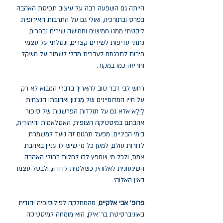
הייתה גם השפעה רבה על עיצוב תפיסת האהבה
בפרס ובתורכיה, ואולי גם על התרבות האירופית.
ליקטתי ממנו חמישים וחמישה שירים נבחרים,
נתתי עדיפות לשירים קצרים, ונטלתי על עצמי
חירות לתרגמם לעברית מבלי לשמור על משקל
וחריזה כמו במקור.
רחש לבי דבר טוב להאריך בדברי המבוא לא רק
על חייו המדומיינים של מַגְ'נוּן ואהובתו הנצחית
לַיְלָא אלא גם על תולדות הפרשנות של סיפור
אהבתם במיסטיקה הצוּפית, האסלאמית והיהודית,
בימי הביניים. מפעל תרגום זה נועד למשמרת
לדורות עולם, למען כל מי שיש לו עניין באהבת
אמת, ולכל מי שחפץ לבו לחלות בחולי האהבה
השיגעונית לאלוהיו, כשוּלמית לדודהּ, ולבטל עצמו
באין האלוהי.
פרופ' אבי אלקיים
, מהמחלקה לפילוסופיה יהודית
באוניברסיטת בר־אילן, הוא מומחה למיסטיקה