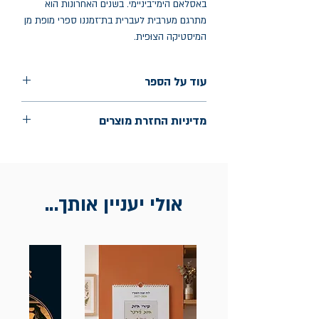
באסלאם הימי־ביניימי. בשנים האחרונות הוא
מתרגם מערבית לעברית בת־זמננו ספרי מופת מן
המיסטיקה הצוּפית.
עוד על הספר
הוצאה: קשב לשירה
מדיניות החזרת מוצרים
שנת הוצאה: 2024
החלפות יתאפשרו בתוך חודש מיום הקנייה
בכתובת מלכי ישראל 9, תל אביב. יש
להציג חשבונית / מייל אסמכתא בלבד.
אולי יעניין אותך...