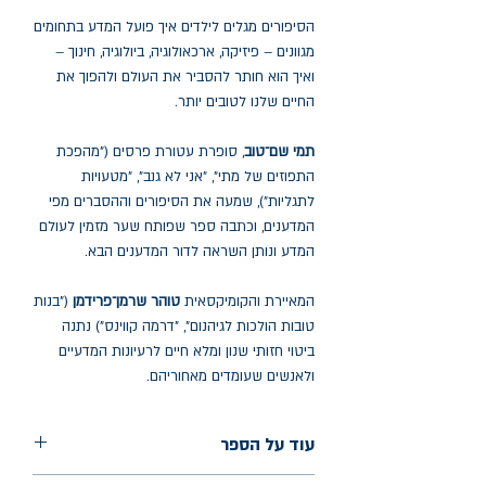
הסיפורים מגלים לילדים איך פועל המדע בתחומים
מגוונים – פיזיקה, ארכאולוגיה, ביולוגיה, חינוך –
ואיך הוא חותר להסביר את העולם ולהפוך את
החיים שלנו לטובים יותר.
תמי שם־טוב
, סופרת עטורת פרסים ("מהפכת
התפוזים של מתי", "אני לא גנב", "מטעויות
לתגליות"), שמעה את הסיפורים וההסברים מפי
המדענים, וכתבה ספר שפותח שער מזמין לעולם
המדע ונותן השראה לדור המדענים הבא.
המאיירת והקומיקסאית
טוהר שרמן־פרידמן
("בנות
טובות הולכות לגיהנום", "דרמה קווינס") נתנה
ביטוי חזותי שנון ומלא חיים לרעיונות המדעיים
ולאנשים שעומדים מאחוריהם.
עוד על הספר