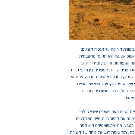
קורת הירוקה על אגפיה השונים:
. האקופואטיקה היא תנועה מחשבתית
המפותחת והדמיון, ובייחוד הדמיון
יזו הפריה הדדית אפשרית בין מדעי הרוח
״ לעסוק בטבע באמצעות תכניה, או שמא
י של הספר מוקדש למיפוי של השירה
קי ורחל, וכלה במשוררים צעירים
ואטית.
וצת השיח האקופואטי בישראל. לצד
גם את סיפור חייה, חיים המוקדשים
ה בטבע. מהי אקופואטיקה הוא ספר
בתו, תוך שימת דגש על כוחה של השירה