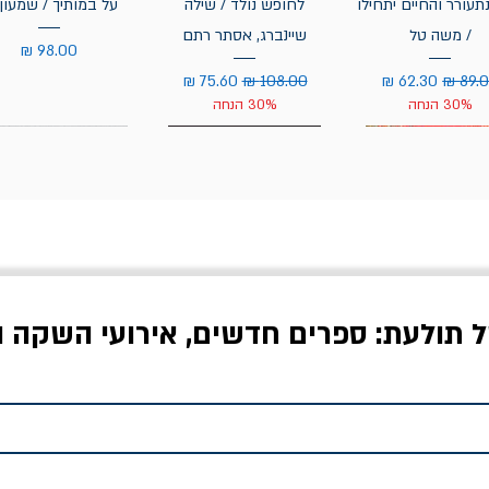
תעורר והחיים יתחילו
לחופש נולד / שילה
על במותיך / שמעון 
/ משה טל
שיינברג, אסתר רתם
מחיר
יר רגיל
מחיר מבצע
מחיר רגיל
מחיר מבצע
30% הנחה
30% הנחה
ל תולעת: ספרים חדשים, אירועי השקה ו
לדי המחר / ברטולט
שישה אויבים של חירות /
איך בעצם מלמדים עי
ברכט
ישעיה ברלין
/ עריכה: מירב שמי 
יר רגיל
מחיר מבצע
מחיר
מחיר