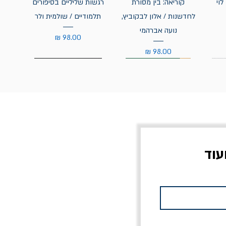
לוי
קוריאה: בין מסורת
רגשות שליליים בסיפורים
לחדשנות / אלון לבקוביץ,
תלמודיים / שולמית ולר
נועה אברהמי
מחיר
מחיר
עוד
צוב?
יוליסס / ג'ימס ג'ויס
מלכוד 23 או כל שם
פרץ
מחורבן אחר / ורסנו
מחיר
מחיר רגיל
מחיר מבצע