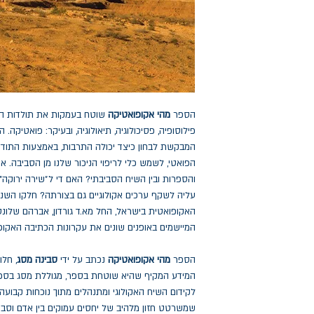
הספר
מהי אקופואטיקה
שוטח בעמקות את תולדות הבי
פילוסופיה, פסיכולוגיה, תיאולוגיה, ובעיקר: פואטיקה
המבקשת לבחון כיצד יכולה התרבות, באמצעות התודעה 
הפואטי, לשמש כלי לריפוי הניכור שלנו מן הסביבה. א
והספרות ובין השיח הסביבתי? האם די ל״שירה ירוקה
עליה לשקף ערכים אקולוגיים גם בצורתה? חלקו השנ
האקופואטית בישראל, החל מא.ד גורדון, אברהם שלונס
המיישמים באופנים שונים את עקרונות הכתיבה האקופ
הספר
מהי אקופואטיקה
נכתב על ידי
סבינה מסג
, חל
המידע המקיף שהיא שוטחת בספר, מגוללת מסג בספר 
לקידום השיח האקולוגי ומתנהלים מתוך נוכחות קבוע
שמשרטט חזון מלהיב של יחסים עמוקים בין אדם וסבי