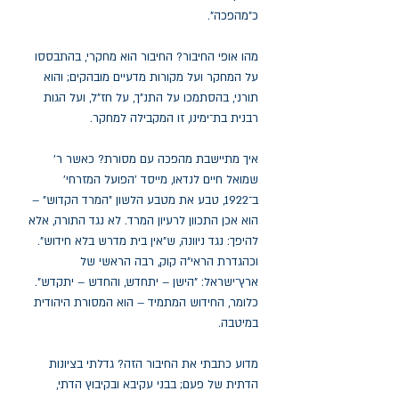
כ"מהפכה".
מהו אופי החיבור? החיבור הוא מחקרי, בהתבססו
על המחקר ועל מקורות מדעיים מובהקים; והוא
תורני, בהסתמכו על התנ"ך, על חז"ל, ועל הגות
רבנית בת־ימינו, זו המקבילה למחקר.
איך מתיישבת מהפכה עם מסורת? כאשר ר'
שמואל חיים לנדאו, מייסד 'הפועל המזרחי'
ב־1922, טבע את מטבע הלשון "המרד הקדוש" –
הוא אכן התכוון לרעיון המרד. לא נגד התורה, אלא
להיפך: נגד ניוונה, ש"אין בית מדרש בלא חידוש".
וכהגדרת הראי"ה קוק, רבה הראשי של
ארץ־ישראל: "הישן – יתחדש, והחדש – יתקדש".
כלומר, החידוש המתמיד – הוא המסורת היהודית
במיטבה.
מדוע כתבתי את החיבור הזה? גדלתי בציונות
הדתית של פעם; בבני עקיבא ובקיבוץ הדתי,