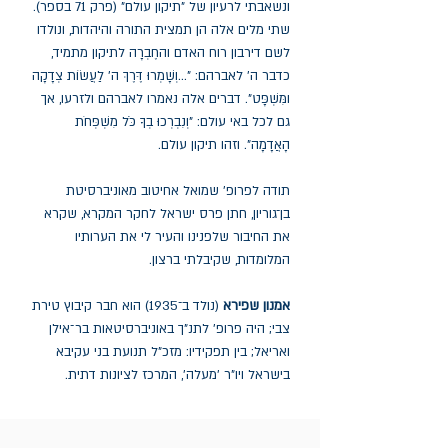
ונשאבתי לרעיון של "תיקון עולם" (פרק 71 בספר).
שתי מלים אלה הן תמצית התורה והיהדות, ונולדו
לשם דירבון רוח האדם והחֶבְרָה לתיקון מתמיד,
כדבר ה' לאברהם: "...וְשָׁמְרוּ דֶּּרֶךְ ה' לַעֲשׂוֹת צְדָקָה
ומִּשְׁפָּט". דברים אלה נאמרו לאברהם ולזרעו, אך
גם לכל באי עולם: "וְנִבְרְכוּ בְךָ כֹֹּל מִשְׁפְּחֹת
הָאֲדָמָה". וזהו תיקון עולם.
תודה לפרופ' שמואל אחיטוב מאוניברסיטת
בן־גוריון, חתן פרס ישראל לחקר המקרא, שקרא
את החיבור שלפנינו והעיר לי את הערותיו
המלומדות, שקיבלתי ברצון.
אמנון שפירא
(נולד ב־1935) הוא חבר קיבוץ טירת
צבי; היה פרופ' לתנ"ך באוניברסיטאות בר־אילן
ואריאל; בין תפקידיו: מזכ"ל תנועת בני עקיבא
בישראל ויו"ר 'מעלה', המרכז לציונות דתית.