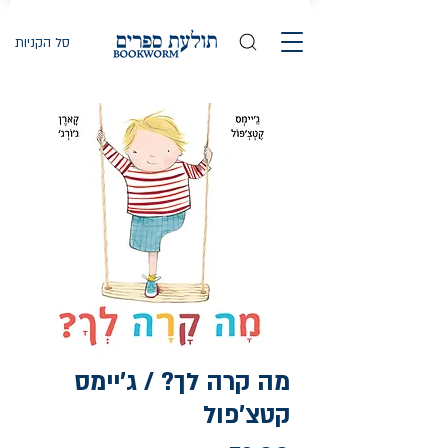
סל הקניות
מה קרה לך? / ג'יימס
קטצ'פול