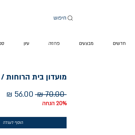
חיפוש
חדשים
מבצעים
פרוזה
עיון
ספ
מועדון בית הרוחות /
מחיר
מח
 ‏70.00 ‏₪ 
רגיל
מב
20% הנחה
הוסף לעגלה