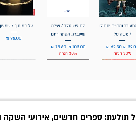
תעורר והחיים יתחילו
לחופש נולד / שילה
על במותיך / שמעון 
/ משה טל
שיינברג, אסתר רתם
מחיר
יר רגיל
מחיר מבצע
מחיר רגיל
מחיר מבצע
30% הנחה
30% הנחה
ל תולעת: ספרים חדשים, אירועי השקה ו
לדי המחר / ברטולט
שישה אויבים של חירות /
איך בעצם מלמדים עי