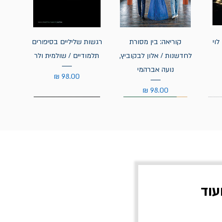
לוי
קוריאה: בין מסורת
רגשות שליליים בסיפורים
לחדשנות / אלון לבקוביץ,
תלמודיים / שולמית ולר
נועה אברהמי
מחיר
מחיר
עוד
צוב?
יוליסס / ג'ימס ג'ויס
מלכוד 23 או כל שם