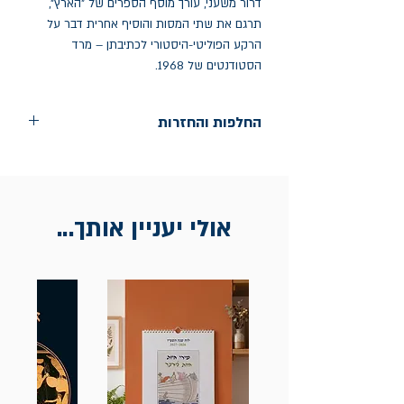
דרור משעני, עורך מוסף הספרים של "הארץ",
תרגם את שתי המסות והוסיף אחרית דבר על
הרקע הפוליטי-היסטורי לכתיבתן – מרד
הסטודנטים של 1968.
החלפות והחזרות
החלפות בתוך חודש ימים מיום הקניה בחנות
הדגל- כיכר רבין 9 ת"א
אין החזרות
אולי יעניין אותך...