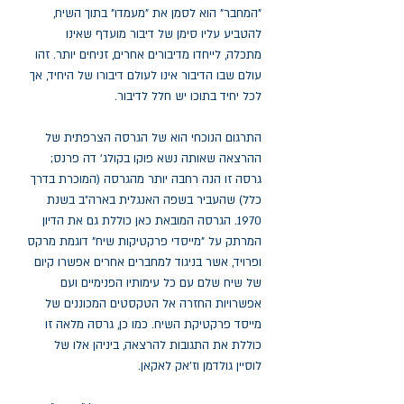
"המחבר" הוא לסמן את "מעמדו" בתוך השיח,
להטביע עליו סימן של דיבור מועדף שאינו
מתכלה, לייחדו מדיבורים אחרים, זניחים יותר. זהו
עולם שבו הדיבור אינו לעולם דיבורו של היחיד, אך
לכל יחיד בתוכו יש חלל לדיבור.
התרגום הנוכחי הוא של הגרסה הצרפתית של
ההרצאה שאותה נשא פוקו בקולג' דה פרנס;
גרסה זו הנה רחבה יותר מהגרסה (המוכרת בדרך
כלל) שהעביר בשפה האנגלית בארה"ב בשנת
1970. הגרסה המובאת כאן כוללת גם את הדיון
המרתק על "מייסדי פרקטיקות שיח" דוגמת מרקס
ופרויד, אשר בניגוד למחברים אחרים אפשרו קיום
של שיח שלם עם כל עימותיו הפנימיים ועם
אפשרויות החזרה אל הטקסטים המכוננים של
מייסד פרקטיקת השיח. כמו כן, גרסה מלאה זו
כוללת את התגובות להרצאה, ביניהן אלו של
לוסיין גולדמן וז'אק לאקאן.