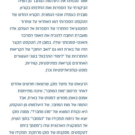
אשר מנסחת את היעלמות המחבר מן השיח
הביקורתי על הספרות ואת החלפתו בקורא,
מובנית כעמדה אנטי-הגמונית. הקורא החדש של
הטקסט הספרותי הוא האחראי על שחרור
הפוטנציאל החתרני של הספרות אל העולם; אליו
מועברת החובה להנכיח את האופי הסרבני
והאנטי-סמכותני שלה. במובן זה, הטקסט הקצר
הזה של בארת הוא גם "האב החוקי" של הקריאות
החתרניות של "לימודי התרבות" בשני העשורים
האחרונים (קריאות פמיניסטיות, קוויריות,
פוסט-קולוניאליסטיות וכו').
הרצאתו של מישל פוקו, שנישאה חודשים אחדים
לאחר פרסום "מות המחבר", איננה מתייחסת
אמנם באופן מפורש למסתו של בארת, אבל
התמה של מות המחבר, של היעלמותו מן הטקסט,
היא נקודת המוצא של "מהו מחבר?"; ממנה פוקו
יוצא אל ניתוח תפקידיו של "המחבר" בתוך השיח,
אל הפונקציה הארגונית שלו כ"מסמן" ביחס
לטקסטים. מסקנתו של פוקו מרתקת: תפקידו של